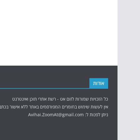
אודות
כל הזכויות שמורות לזום אט - רשת אתרי תוכן ואינטרנט
אין לעשות שימוש בחומרים המפורסמים באתר ללא אישור בכתב
ניתן לפנות ל: Avihai.ZoomAt@gmail.com