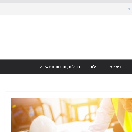
וי
 את הגינות: מאות משפחות השתתפו
ופע המזרקות חוזר לבת-ים
נת גמר המונדיאל בטרמינל עיצוב בבת-ים
חוף הריביירה הופך למרחב בטוח בשעות
פוליטי
רכילות
רכילות, תרבות ופנאי