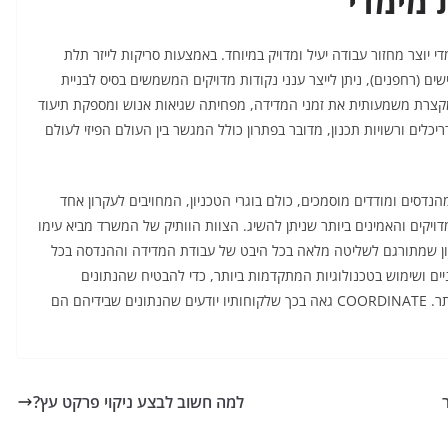
 מימדי
י יוצר מחזור עבודה יעיל ומדויק במיוחד. באמצעות סריקות לייזר תלת
שים (רחפנים), ניתן לייצר ענני נקודות מדויקים המשמשים בסיס לבניית
ו מקצרת משמעותית את זמני המדידה, מפחיתה שגיאות אנוש ומספקת תיעוד
דריכלים ורשויות תכנון, מדובר בפתרון כולל המגשר בין העולם הפיזי לעולם
ידי מהנדסים ומודדים מוסמכים, כולם בוגרי הטכניון, המחויבים לעקרון אחד
יקים והאמינים ביותר שניתן להשיג. הצוות הוותיק של המשרד מביא עימו
ניסיון שמתורגם לשליטה מלאה בכל היבט של עבודת המדידה וההנדסה בכל
יים ושימוש בטכנולוגיות המתקדמות ביותר, כדי להבטיח שהנתונים
שמגיעים ללקוח משקפים את המציאות בצורה המדויקת ביותר. COORDINATE גאה בכך שלקוחותיו יודעים שהנתונים שבידיהם הם
למה חשוב לבצע ניקוי פרקט עץ?