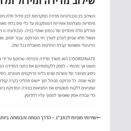
שילוב מדידה ומידול תלת
השילוב בין טכנולוגיות מדידה מתקדמות לבין מידול תלת מימד
מימדיות ומצלמות אוויריות המותקנות על כלי טיס בלתי מאוי
מודלים תלת מימדיים של נכסים ואתרי בנייה. טכנולוגיה ז
ויזואלי מלא שניתן לעדכן לאורך חיי הפרויקט. עבור יזמים, א
הדיגיטלי ומאפשר קבלת החלטות מושכלת בכל שלב.
COORDINATE הוא משרד מדידה והנדסה שהוקם על 
פשוט אך מהותי – לספק ללקוחותיהם את נתוני המדידה המדו
ניסיון מצטבר של עשרות שנים בליווי פרויקטים מגוונים, 
תנאי שטח. כל פרויקט מנוהל תוך יישום תהליכי בקרה קפדנ
כלי עבודה אמין שאפשר לסמוך עליו לחלוטין.
שירותי מוניות לנתב"ג – הדרך הנוחה והבטוחה ביותר