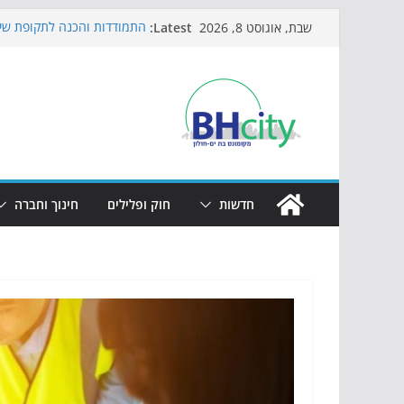
Skip
Latest:
התמודדות והכנה לתקופת שינ
שבת, אוגוסט 8, 2026
to
אי ההרפתקאות ממשיך לכבוש
באירוע הקיץ בגן הי"א
content
חגיגות המאה מגיעות לחוף: מ
כדורגל באווירה מיוחדת: הקר
הקיץ של בני הנוער בבת־ים: 
הערב
חדשות
חוק ופלילים
חינוך וחברה