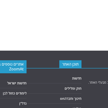
תוכן האתר
אתרים נוספים 
ZoomAt
חדשות
 מבעלי האתר.
חדשות ישראל
חוק ופלילים
לימודים כחול לבן
חינוך וחברהon
נדל"ן