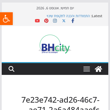
Skip
יום חמישי, אוגוסט 6, 2026
פתח
to
Latest:
התמודדות והכנה לתקופת שינוי
content
אי ההרפתקאות ממשיך לכבוש את הגינות: מאות משפחות
השתתפו באירוע הקיץ בגן הי"א
חגיגות המאה מגיעות לחוף: מופע המזרקות חוזר לבת-ים
כדורגל באווירה מיוחדת: הקרנת גמר המונדיאל בטרמינל
עיצוב בבת-ים
הקיץ של בני הנוער בבת־ים: חוף הריביירה הופך למרחב
בטוח בשעות הערב
7e23e742-ad26-46c7-
ae71-2a6a484aaefc