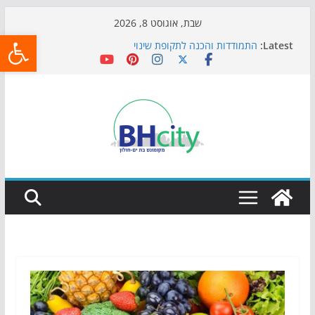
Skip
שבת, אוגוסט 8, 2026
פתח
to
Latest:
התמודדות והכנה לתקופת שינוי
content
אי ההרפתקאות ממשיך לכבוש את הגינות: מאות משפחות
השתתפו באירוע הקיץ בגן הי"א
חגיגות המאה מגיעות לחוף: מופע המזרקות חוזר לבת-ים
כדורגל באווירה מיוחדת: הקרנת גמר המונדיאל בטרמינל
עיצוב בבת-ים
הקיץ של בני הנוער בבת־ים: חוף הריביירה הופך למרחב
בטוח בשעות הערב