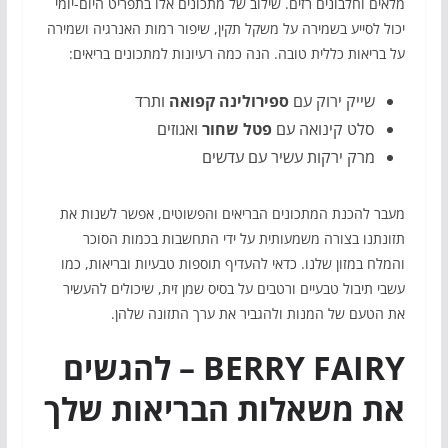
מלאים וחלבונים רזים. שילוב של מתכונים אלו בתפריט היום-יומי
יכול לסייע בשמירה על משקל תקין, שיפור רמות האנרגיה ושמירה
על בריאות כללית טובה. הנה כמה רעיונות למתכונים בריאים:
שייק ירוק עם
ספירולינה קפואה
ותרד
סלט קינואה עם
פטל שחור
ואגוזים
מרק ירקות עשיר עם עדשים
מעבר להכנת המתכונים הבריאים והפשוטים, אפשר לשנות את
תזונתנו בצורה משמעותית על ידי התחשבות בכמות הסוכר
והמלח במזון שלנו. כדאי להעדיף תוספות טבעיות ובריאות, כמו
עשבי תיבול טבעיים ורטבים על בסיס שמן זית, שיכולים להעשיר
את הטעם של המנות ולהגביר את ערך התזונה שלהן.
BERRY FAIRY – להגשים
את משאלות הבריאות שלך