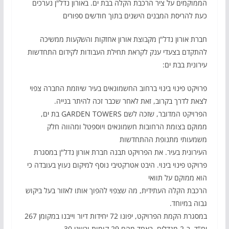
הממוקמים על ציר הרכבת הקלה בבת ים. באורון נדל"ן נערכים
כעת להריסת המבנים הישנים בתוך חודשים ספורים
חברת אורון נדל"ן מקבוצת אורון אחזקות והשקעות ממשיכה
להתקדם בצעדי ענק לקראת תחילת העבודות לקידום התחדשות
עירונית בבת ים:
פרויקט פינוי בינוי ברחוב החשמונאים בעיר שיוזמת החברה צפוי
לצאת לדרך בקרוב, זאת לאחר שכבר זכה להיתר בנייה.
הפרויקט המדובר, שזכה לשם GARDEN TOWERS בת ים,
ממוקם בצומת הרחובות חשמונאים ויוספטל ומהווה חלק
משמעותי מתנופת ההתחדשות
העירונית בעיר. את הפרויקט תבנה חברת אורון נדל"ן במסגרת
פרויקט פינוי בינוי. היבט אטרקטיבי נוסף למיקום נעוץ בעובדה כי
הוא ממוקם על תוואי
הרכבת הקלה העתידית, מה שצפוי להפוך אותו לאזור בעל ביקוש
גבוה במיוחד.
במסגרת הקמת הפרויקט, יפונו 72 יחידות דיור וייבנו במקומן 267
יח"ד, ב-2 מגדלים, באחד מהם 29 קומות ובשני 30.