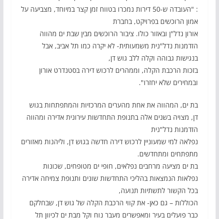
: "העובדה ש-50 דירות נמכרו בטווח זמן קצר במיוחד, מצביעה על
אמון הרוכשים בפרויקט, בחברת
אורון נדל"ן ובאזור כולו. ציבור הרוכשים מבין שבת ים מהווה
הזדמנות נדל"נית משמעותית- לא יקרה כמו תל אביב, אבל
בנגישות גבוהה וקלה ללב גוש דן,
בזכות הרכבת הקלה, וממהרים לרכוש דירה בסטנדרט אורון
ובמחירים שלא יחזרו".
בת ים, המהווה את אחת מהערים המרכזיות והמתפתחות בגוש
דן, מצויה בשנים אלה בתנופת התחדשות עירונית אדירה ומהווה
הזדמנות נדל"נית
נפלאה למי שמעוניין לרכוש דירה חדשה בגוש דן, וליהנות מאזורים
מתפתחים ומתחדשים.
בת ים מציעה מרחבים נפלאים, חופי ים מטופחים, שכונות
נפלאות הנמצאות בהליכי התחדשות שונים ותנופת צמיחה אדירה
בכל הקשור לתשתיות תנועה,
הכוללות – גם כאן- את קווי הרכבת הקלה של גוש דן, שבחלקם
כבר פועלים בעיר ומאפשרים מעבר נוח וקל מבת ים לכיוון תל