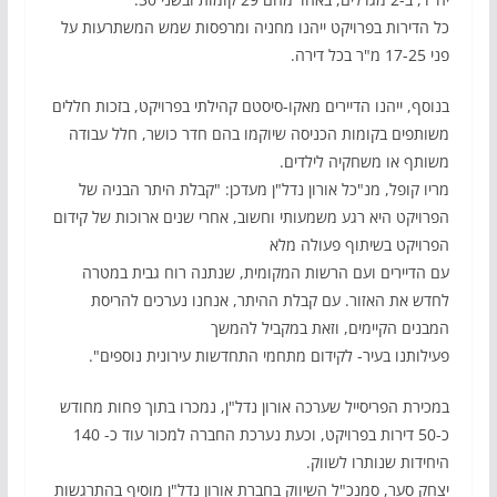
כל הדירות בפרויקט ייהנו מחניה ומרפסות שמש המשתרעות על
פני 17-25 מ"ר בכל דירה.
בנוסף, ייהנו הדיירים מאקו-סיסטם קהילתי בפרויקט, בזכות חללים
משותפים בקומות הכניסה שיוקמו בהם חדר כושר, חלל עבודה
משותף או משחקיה לילדים.
מריו קופל, מנ"כל אורון נדל"ן מעדכן: "קבלת היתר הבניה של
הפרויקט היא רגע משמעותי וחשוב, אחרי שנים ארוכות של קידום
הפרויקט בשיתוף פעולה מלא
עם הדיירים ועם הרשות המקומית, שנתנה רוח גבית במטרה
לחדש את האזור. עם קבלת ההיתר, אנחנו נערכים להריסת
המבנים הקיימים, וזאת במקביל להמשך
פעילותנו בעיר- לקידום מתחמי התחדשות עירונית נוספים".
במכירת הפריסייל שערכה אורון נדל"ן, נמכרו בתוך פחות מחודש
כ-50 דירות בפרויקט, וכעת נערכת החברה למכור עוד כ- 140
היחידות שנותרו לשווק.
יצחק סער, סמנכ"ל השיווק בחברת אורון נדל"ן מוסיף בהתרגשות