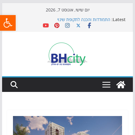
Skip
יום שישי, אוגוסט 7, 2026
פתח
to
Latest:
התמודדות והכנה לתקופת שינוי
content
אי ההרפתקאות ממשיך לכבוש את הגינות: מאות משפחות
השתתפו באירוע הקיץ בגן הי"א
חגיגות המאה מגיעות לחוף: מופע המזרקות חוזר לבת-ים
כדורגל באווירה מיוחדת: הקרנת גמר המונדיאל בטרמינל
עיצוב בבת-ים
הקיץ של בני הנוער בבת־ים: חוף הריביירה הופך למרחב
בטוח בשעות הערב