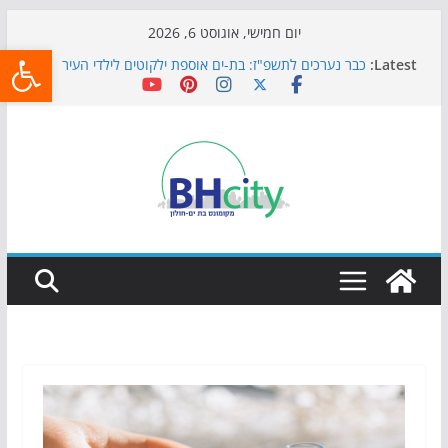
Skip
יום חמישי, אוגוסט 6, 2026
פתח
to
Latest:
כבר נערכים לתשפ"ז: בת-ים אוספת ילקוטים לילדי העיר
content
חגיגות המאה מגיעות לחוף: מופע המזרקות חוזר לבת-ים
כדורגל באווירה מיוחדת: הקרנת גמר המונדיאל בטרמינל
עיצוב בבת-ים
הקיץ של בני הנוער בבת־ים: חוף הריביירה הופך למרחב
בטוח בשעות הערב
התמודדות והכנה לתקופת שינוי