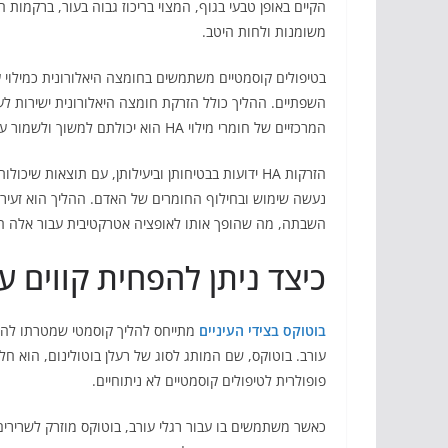
הקיים באופן טבעי בגוף, המצוי בריכוז גבוה בעור, ברקמות 
משומנות ולחות היטב.
בטיפולים קוסמטיים משתמשים בחומצה היאלורונית כמילוי
השפתיים. ההליך כולל הזרקת חומצה היאלורונית ישירות לעור
המרכזיים של חומרי מילוי HA הוא יכולתם למשוך ולשמור על לחות, מה שמביא למראה צעיר ושמנמן יותר של העור.
הזרקות HA ידועות בבטיחותן וביעילותן, עם תוצאות 
השבתה, מה שהופך אותו לאופציה אטרקטיבית עבור אלה המ
כיצד ניתן להפחית קווים ע
בוטוקס בצידי העיניים
מתייחס להליך קוסמטי שמטרתו להפחי
עורב. בוטוקס, שם המותג לסוג של רעלן בוטולינום, הוא חל
פופולרית לטיפולים קוסמטיים לא ניתוחיים.
כאשר משתמשים בו עבור רגלי עורב, בוטוקס מוזרק לשרירים 