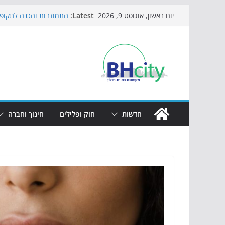
Skip
Latest:
התמודדות והכנה לתקופת
יום ראשון, אוגוסט 9, 2026
to
אי ההרפתקאות ממשיך ל
באירוע הקיץ בגן הי"א
content
חגיגות המאה מגיעות לחו
כדורגל באווירה מיוחדת:
הקיץ של בני הנוער בבת־
הערב
חדשות
חוק ופלילים
חינוך וחברה