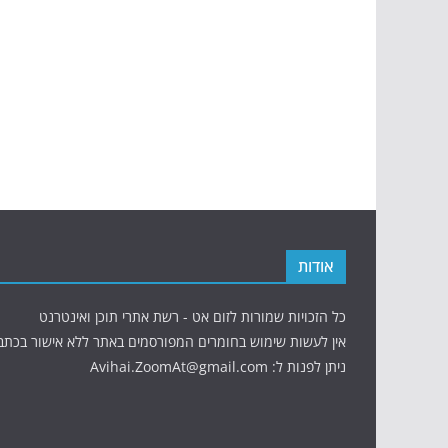
אודות
כל הזכויות שמורות לזום אט - רשת אתרי תוכן ואינטרנט
אין לעשות שימוש בחומרים המפורסמים באתר ללא אישור בכתב
ניתן לפנות ל: Avihai.ZoomAt@gmail.com