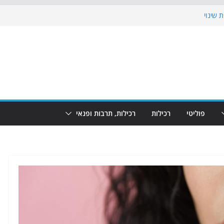
 שינוי
כבוש את הגינות: מאות משפחות השתתפו
ף: מופע המזרקות חוזר לבת-ים
 הקרנת גמר המונדיאל בטרמינל עיצוב בבת-ים
ים: חוף הריביירה הופך למרחב בטוח בשעות
פוליטי
רכילות
רכילות, תרבות ופנאי