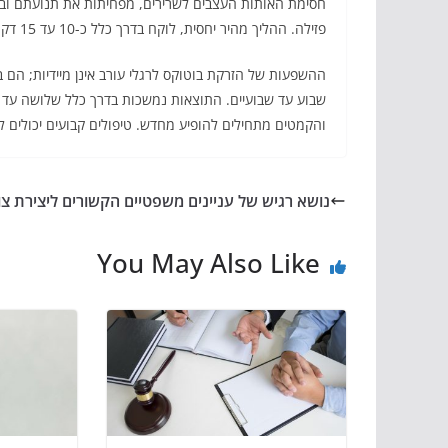
חסימת האותות העצבים לשרירים, מפחיתות את תנועתם ובכ
פזילה. ההליך מהיר יחסית, לוקח בדרך כלל כ-10 עד 15 דקות, וכרוך באי נוחות מינימלית.
ההשפעות של הזרקת בוטוקס לרגלי עורב אינן מיידיות; הם 
שבוע עד שבועיים. התוצאות נמשכות בדרך כלל שלושה עד א
והקמטים מתחילים להופיע מחדש. טיפולים קבועים יכולים 
נושא רגיש של עניינים משפטיים הקשורים ליצירת צו
You May Also Like