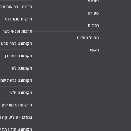
פוליטי
מדינט - בריאות ורפ
ספורט
חדשות מגזר דתי
רכילות
תרבות ופנאי כשר
המייל האדום
מקומונט כפר סבא
ראשי
מקומונט רמת גן
מקומונט לוד
מקומונט גבעת שמו
מקומונט יו"ש
חדשתודתי מודיעין
במרכז - פוליטיקה 
מקומונט חולון בת י