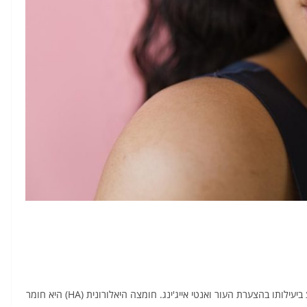
הוא הליך קוסמטי פופולרי הידוע ביעילותו בהצערת העור ואנטי אייג'ינג. חומצה היאלורונית (HA) היא חומר