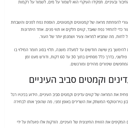
החיבור ובעיניים. תפקידו העיקרי הוא לשמור על מים, לשמור על רקמות
 עורי להפחתת מראה של קמטוטים וקמטוטים, הוספת נפח לפנים והשבחת
 כדי להחזיר נפח שאבד, קווים חלקים או תווי פנים. אחד היתרונות
שיכולות להימשך בין שישה חודשים עד למעלה משנה, תלוי בסוג חומר המילוי בו
נעשה שימוש ובחילוף החומרים של האדם. ההליך הוא זעיר פולשני, בדרך כלל מסתיים בתוך 30 עד 60 דקות, ודורש מעט זמן
חפשים שיפורים מהירים ומורגשים.
דינים וקמטים סביב העיניים
ת את המראה של קווים עדינים וקמטים סביב העיניים, הידוע בכינויו רגל
בון נוירוטוקסי המשתק את השרירים באופן זמני, מה שהופך אותו לבחירה
המקיפים את הזווית החיצונית של העיניים. הזרקות אלו פועלות על ידי