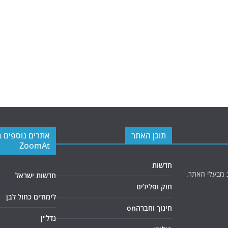
תוכן האתר
אתרים נוספים 
ZoomAt
חדשות
 מבעלי האתר.
חדשות ישראל
חוק ופלילים
לימודים כחול לבן
חינוך וחברהon
נדל"ן