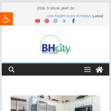
Skip
יום ראשון, אוגוסט 9, 2026
פתח
to
Latest:
התמודדות והכנה לתקופת שינוי
content
אי ההרפתקאות ממשיך לכבוש את הגינות: מאות משפחות
השתתפו באירוע הקיץ בגן הי"א
חגיגות המאה מגיעות לחוף: מופע המזרקות חוזר לבת-ים
כדורגל באווירה מיוחדת: הקרנת גמר המונדיאל בטרמינל
עיצוב בבת-ים
הקיץ של בני הנוער בבת־ים: חוף הריביירה הופך למרחב
בטוח בשעות הערב