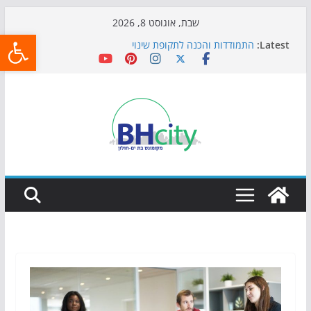
Skip
שבת, אוגוסט 8, 2026
פתח
to
Latest:
התמודדות והכנה לתקופת שינוי
content
אי ההרפתקאות ממשיך לכבוש את הגינות: מאות משפחות
השתתפו באירוע הקיץ בגן הי"א
חגיגות המאה מגיעות לחוף: מופע המזרקות חוזר לבת-ים
כדורגל באווירה מיוחדת: הקרנת גמר המונדיאל בטרמינל
עיצוב בבת-ים
הקיץ של בני הנוער בבת־ים: חוף הריביירה הופך למרחב
בטוח בשעות הערב