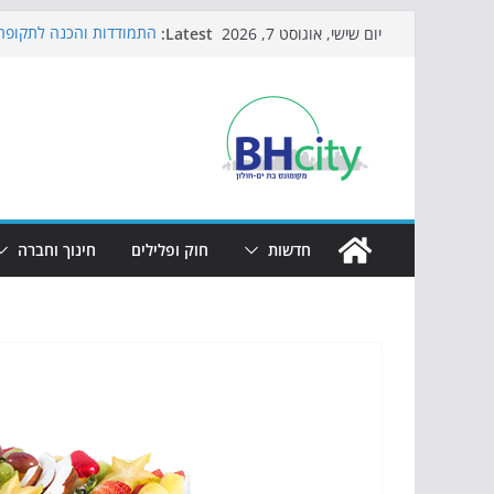
Skip
Latest:
התמודדות והכנה לתקופת 
יום שישי, אוגוסט 7, 2026
to
אי ההרפתקאות ממשיך לכ
באירוע הקיץ בגן הי"א
content
חגיגות המאה מגיעות לחוף
כדורגל באווירה מיוחדת: 
הקיץ של בני הנוער בבת־י
הערב
חדשות
חוק ופלילים
חינוך וחברה