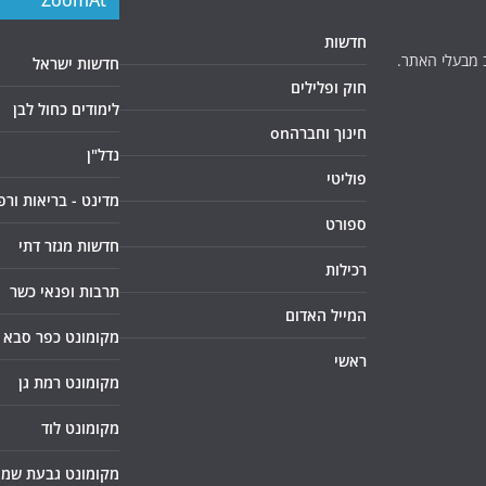
חדשות
 מבעלי האתר.
חדשות ישראל
חוק ופלילים
לימודים כחול לבן
חינוך וחברהon
נדל"ן
פוליטי
מדינט - בריאות ורפ
ספורט
חדשות מגזר דתי
רכילות
תרבות ופנאי כשר
המייל האדום
מקומונט כפר סבא
ראשי
מקומונט רמת גן
מקומונט לוד
מקומונט גבעת שמו