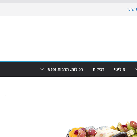
שינוי
בוש את הגינות: מאות משפחות השתתפו
: מופע המזרקות חוזר לבת-ים
הקרנת גמר המונדיאל בטרמינל עיצוב בבת-ים
ם: חוף הריביירה הופך למרחב בטוח בשעות
פוליטי
רכילות
רכילות, תרבות ופנאי