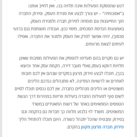
דגש שהפסקת הפעילות אינה תלויה בנו, ואין לחייב אותנו
ב"אסונותיה" – יש צורך לבצע את סגירת העסק, ופירוק החברה
תוך התייעצות עם מומחה לפירוק חברה ולסגירת העסק.
באמצעות הנדסת הסכמים, מיסוי נכון, ועבודה משותפת (גם ברגעי
סכסוך), יהיה אפשר לפרק את העסק ולסגור את החברה, ואפילו
לעיתים לצאת מרווחים.
יש גם מקרים בהם תעדיפו להפסיק את הפעילות מסיבות שאינן
תלויות דווקא בעסק (אולי מעבר דירה, הקמת עסק אחר וכיוצא
בכך), תוכלו לבצע פירוק מרצון במקרים שבהם אין לכם חובות
לאחרים או לרשויות המדינה, לא מתנהלים נגדכם הליכים
משפטיים או הליכים מנהליים כחברה, אין לכם נכסים תוכלו לסיים
לשים סוף לפעילות החברה ביעילות וזריזות במהירות דרך הגשת
הטפסים המתאימים באתר של רשות התאגידים במשרד
המשפטים. משרד לוי גלבוע מלווה כך חברות גם בהקמה וגם
בפירוק ומבטיח שהכל יתנהל כשורה. היום תוכלו להתחיל הליך
פירוק חברה מרצון מקוון
בהקדם.