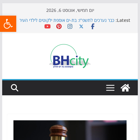
Skip
יום חמישי, אוגוסט 6, 2026
פתח
to
Latest:
כבר נערכים לתשפ"ז: בת-ים אוספת ילקוטים לילדי העיר
content
חגיגות המאה מגיעות לחוף: מופע המזרקות חוזר לבת-ים
כדורגל באווירה מיוחדת: הקרנת גמר המונדיאל בטרמינל
עיצוב בבת-ים
הקיץ של בני הנוער בבת־ים: חוף הריביירה הופך למרחב
בטוח בשעות הערב
התמודדות והכנה לתקופת שינוי