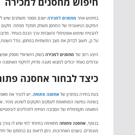
חיפוש מחסנים למכירה
בחיפוש אחר
מחסנים למכירה
ישנם מספר משתנים שיש לקח
המיקום הגיאוגרפי של המחסן משחק תפקיד מפתח. מיקום במח
להבטיח שימוש אופטימלי והשבחת ערך הנכס בעתיד. מדובר 
על כן, חשוב לבדוק את מצב התשתיות במחסן, גודל השטח, ו
היצע רחב של
מחסנים למכירה
בשוק הישראלי מספק אפשרוי
וגדולים כאחד יכולים למצוא מענה מדויק להיקפי האחסנה 
כיצד לבחור אחסנה פתו
בעת בחירה בפתרון של
אחסנה פתוחה
, יש להכיר את מאפי
בשיטה גמישה המותאמת לעסקים הזקוקים לשינוע מהיר, אח
התאמה מקסימלית של הסביבה הפיזית לתהליכים לוגיסטיים ד
בנוסף,
אחסנה פתוחה
מתאימה במיוחד למי שיש לו צורך באח
מוגמרים. בשנים האחרונות, ניתן לראות גם כניסתם של חידו