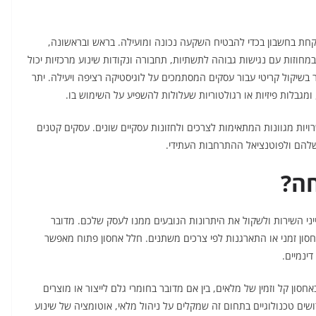
ת בחשבון בכדי להבטיח השקעה נכונה ומועילה. בראש ובראשונה,
וזות עם נגישות גבוהה לתשתיות, תחבורה ונקודות שינוע מרכזיות יכול
בשיקול קריטי עבור עסקים המסתמכים על לוגיסטיקה רציפה ויעילה. יתר
מגבלות פיזיות או רגולטוריות שעלולות להשפיע על השימוש בו.
ות מגוונות המתאימות לצרכים ולחזונות עסקיים שונים. עסקים קטנים
שלהם ולפוטנציאל ההתרחבות העתידי.
חה?
יני השירות ולשקול את היתרונות הנובעים ממנו לעסק שלכם. מדובר
סון זמני או התארגנות לפי צרכים משתנים. חלל אחסון פתוח מאפשר
ינמיים.
סון קל וזמין של מלאים, בין אם מדובר בחומרי גלם לייצור או מוצרים
שים טכנולוגיים בתחום זה שמקלים על ניהול מלאי, אוטומציה של שינוע