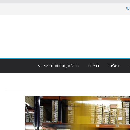
וי
 את הגינות: מאות משפחות השתתפו
ופע המזרקות חוזר לבת-ים
נת גמר המונדיאל בטרמינל עיצוב בבת-ים
חוף הריביירה הופך למרחב בטוח בשעות
פוליטי
רכילות
רכילות, תרבות ופנאי