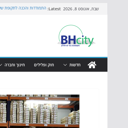
Skip
Latest:
התמודדות והכנה לתקופת שינ
שבת, אוגוסט 8, 2026
to
אי ההרפתקאות ממשיך לכבוש
באירוע הקיץ בגן הי"א
content
חגיגות המאה מגיעות לחוף: מ
כדורגל באווירה מיוחדת: הקר
הקיץ של בני הנוער בבת־ים: 
הערב
חדשות
חוק ופלילים
חינוך וחברה