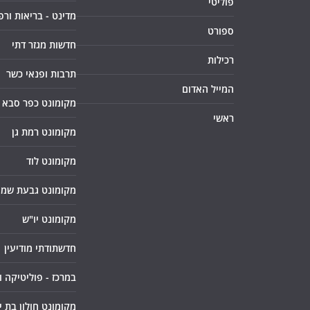
פוליטי
מדינט - בריאות ורפ
ספורט
חדשות מגזר דתי
רכילות
תרבות ופנאי כשר
המייל האדום
מקומונט כפר סבא
ראשי
מקומונט רמת גן
מקומונט לוד
מקומונט גבעת שמו
מקומונט יו"ש
חדשתודתי מודיעין
במרכז - פוליטיקה 
מקומונט חולון בת י