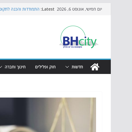
Skip
Latest:
התמודדות והכנה לתקופת
יום חמישי, אוגוסט 6, 2026
to
אי ההרפתקאות ממשיך ל
באירוע הקיץ בגן הי"א
content
חגיגות המאה מגיעות לח
כדורגל באווירה מיוחדת:
הקיץ של בני הנוער בבת־
הערב
חדשות
חוק ופלילים
חינוך וחברה