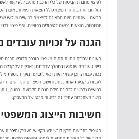
לפיצוי מחברת הביטוח של כלי הרכב הפוגע, ללא קשר לאש
מול חברות הביטוח. הפיצוי כולל הוצאות רפואיות, אובדן הכ
תביעה – שנתיים מיום התאונה לפיצויים רפואיים ושלוש שנים 
יומיומיות, הוצאות נסיעה לטיפולים רפואיים, ואף פיצוי לבני
הגנה על זכויות עובדים 
תאונות עבודה מהוות תחום משפטי מורכב הדורש הבנה מעמי
בייצוג עובדים שנפגעו במהלך עבודתם ונאבקים על קבלת הפי
נכות עבודה, וכן עשוי להיות זכאי לתביעה נזיקית נוספת מ
לעבודה, קביעת אחוז נכות, וחישוב הפיצויים הנדרשים. הר
רפואיים נדרשים לבחינת מידת הנכות הקבועה. כמו כן, ניתן 
כושר השתכרות עתידי גם בביטוח פרטי של המעסיק.
חשיבות הייצוג המשפטי
הטיפול בתביעות נזיקין דורש ידע מקצועי מעמיק והיכרות ע
מהיר של כל הזכויות המגיעות לנפגע ומקסום הפיצוי. חברות 