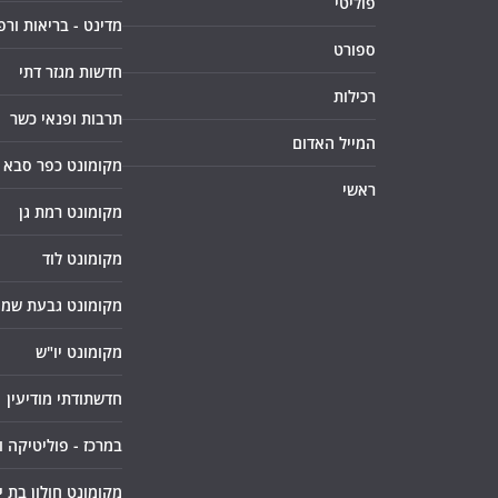
פוליטי
מדינט - בריאות ורפ
ספורט
חדשות מגזר דתי
רכילות
תרבות ופנאי כשר
המייל האדום
מקומונט כפר סבא
ראשי
מקומונט רמת גן
מקומונט לוד
מקומונט גבעת שמו
מקומונט יו"ש
חדשתודתי מודיעין
במרכז - פוליטיקה 
מקומונט חולון בת י