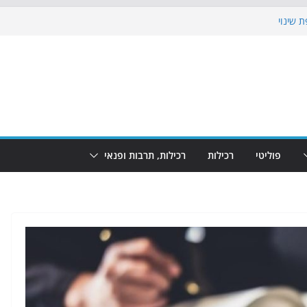
 שינוי
כבוש את הגינות: מאות משפחות השתתפו
וף: מופע המזרקות חוזר לבת-ים
 הקרנת גמר המונדיאל בטרמינל עיצוב בבת-ים
ים: חוף הריביירה הופך למרחב בטוח בשעות
פוליטי
רכילות
רכילות, תרבות ופנאי