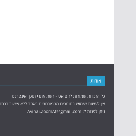
אודות
כל הזכויות שמורות לזום אט - רשת אתרי תוכן ואינטרנט
אין לעשות שימוש בחומרים המפורסמים באתר ללא אישור בכתב
ניתן לפנות ל: Avihai.ZoomAt@gmail.com