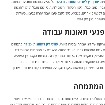
מה.
עורך דין לענייני תאונות דרכים
יוכל לסייע בהגשת התביעה ובמאבק
נסה, כאב וסבל, וליקוי תפקודי. חשוב לדעת כי ישנן מגבלות זמן להגשת
לפיצויים אחרים. בנוסף, ניתן לקבל פיצוי עבור עזרה בביצוע פעולות
 משפחה בגין נזק נפשי.
נפגעי תאונות עבודה
קה של דיני עבודה וביטוח לאומי.
עורכי דין לתאונות עבודה
מתמחים
צויים המגיעים להם. העובד הנפגע זכאי לפיצוי מהביטוח הלאומי בגין
ול המעסיק במקרים של רשלנות. התהליך כולל הוכחת הקשר בין הפגיעה
פואה התעסוקתית מהווה כלי מרכזי בקביעת הקשר הסיבתי, ומומחים
לתבוע פיצוי בגין הוצאות שיקום מקצועי, התאמת מקום העבודה, ואובדן
 המתמחה
ם התהליכים הביורוקרטיים המורכבים. המומחיות בתחום מאפשרת זיהוי
הביטוח מעסיקות צוותים משפטיים מנוסים, ולכן חיוני שהנפגע יקבל ייצוג