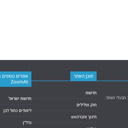
תוכן האתר
אתרים נוספים 
ZoomAt
חדשות
 מבעלי האתר.
חדשות ישראל
חוק ופלילים
לימודים כחול לבן
חינוך וחברהon
נדל"ן