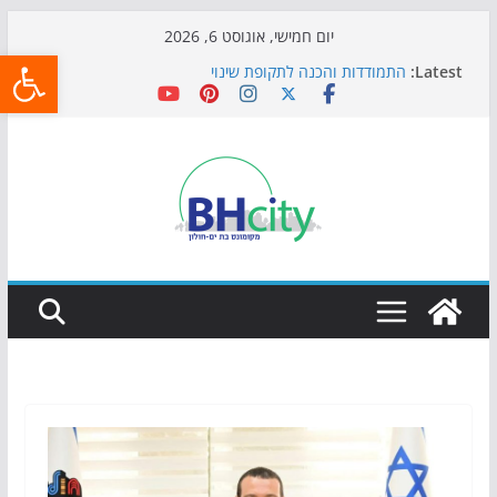
Skip
יום חמישי, אוגוסט 6, 2026
פתח
to
Latest:
התמודדות והכנה לתקופת שינוי
content
אי ההרפתקאות ממשיך לכבוש את הגינות: מאות משפחות
השתתפו באירוע הקיץ בגן הי"א
חגיגות המאה מגיעות לחוף: מופע המזרקות חוזר לבת-ים
כדורגל באווירה מיוחדת: הקרנת גמר המונדיאל בטרמינל
עיצוב בבת-ים
הקיץ של בני הנוער בבת־ים: חוף הריביירה הופך למרחב
בטוח בשעות הערב