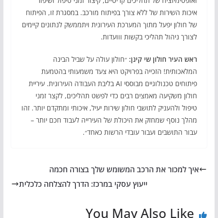
ואופטימיזציה של תהליכים קריטיים, קיצור זמני טיפול ושיפור
איכות השירות של ללא צורך בפיתוח מורכב. במסגרת זו, הפיתוח
של חולון יפעל מתוך המערכת העירונית ויתממשק לנתונים קיימים
לצורך ניהול תהליכי בקשות ווועדות.
ראש העיר חולון שי קינן:
״חולון עולה על שביל הבינה
המלאכותית! הזכייה בפרויקט היא צעד משמעותי בהטמעת
פיתוחים טכנולוגיים מבוססי AI בליבת העבודה העירונית. עיריית
חולון משקיעה מאמצים רבים כדי לפשט תהליכים, לקצר זמני
טיפול ולהעניק לתושבי חולון שירות יעיל, איכותי ומתקדם יותר. זהו
מהלך נוסף שמחזק את היכולת של העירייה לעבוד חכם יותר –
עבור התושבים ועבור עובדי הרשות כאחד״.
איך למכור את הרכב המשומש שלך בצורה חכמה
ייעוץ עסקי במרכז: הדרך להצלחה כלכלית
You May Also Like