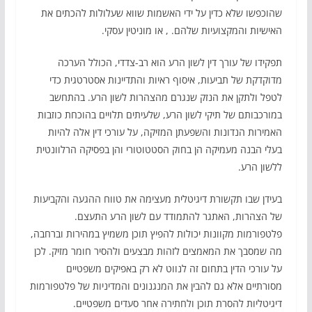
שהוכפשו שלא כדין על ידי האשמות שווא שעלולות להכתים את
האישיות והמקצועיות שלהם. , או מוניטין עסקי.
תפקידו של עורך דין לשון הרע הוא רב-צדדי, הכולל הערכה
מדוקדקת של תביעות, איסוף ראיות והתדיינות אסטרטגית כדי
לטפל ולתקן את הנזק שנגרם מהצהרות לשון הרע. בהתחשב
במורכבותם של תיקי לשון הרע, שלעיתים תלויים בהוכחת כוזבות
האמירות הנדונות והשפעתן המזיקה, על עורכי דין אלה להיות
בעלי הבנה מעמיקה הן בחוק הסטטוטורי והן בפסיקה הרלוונטית
ללשון הרע.
בעידן שבו תקשורת דיגיטלית מעצימה את טווח ההגעה והקביעות
של הצהרות, האתגר להתמודד עם לשון הרע התעצם.
פלטפורמות מקוונות יכולות להפיץ תוכן משמיץ במהירות וברחבה,
מה שמסבך את המאמצים לזהות מבצעים ולהסיר חומר מזיק. לכן
על עורכי הדין בתחום זה לנווט לא רק באפיקים משפטיים
מסורתיים אלא גם להבין את המנגנונים והמדיניות של פלטפורמות
דיגיטליות להסרת תוכן ולחתירה אחר סעדים משפטיים.