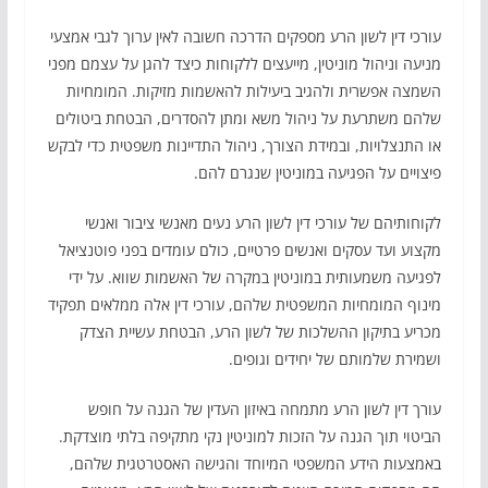
עורכי דין לשון הרע מספקים הדרכה חשובה לאין ערוך לגבי אמצעי
מניעה וניהול מוניטין, מייעצים ללקוחות כיצד להגן על עצמם מפני
השמצה אפשרית ולהגיב ביעילות להאשמות מזיקות. המומחיות
שלהם משתרעת על ניהול משא ומתן להסדרים, הבטחת ביטולים
או התנצלויות, ובמידת הצורך, ניהול התדיינות משפטית כדי לבקש
פיצויים על הפגיעה במוניטין שנגרם להם.
לקוחותיהם של עורכי דין לשון הרע נעים מאנשי ציבור ואנשי
מקצוע ועד עסקים ואנשים פרטיים, כולם עומדים בפני פוטנציאל
לפגיעה משמעותית במוניטין במקרה של האשמות שווא. על ידי
מינוף המומחיות המשפטית שלהם, עורכי דין אלה ממלאים תפקיד
מכריע בתיקון ההשלכות של לשון הרע, הבטחת עשיית הצדק
ושמירת שלמותם של יחידים וגופים.
עורך דין לשון הרע מתמחה באיזון העדין של הגנה על חופש
הביטוי תוך הגנה על הזכות למוניטין נקי מתקיפה בלתי מוצדקת.
באמצעות הידע המשפטי המיוחד והגישה האסטרטגית שלהם,