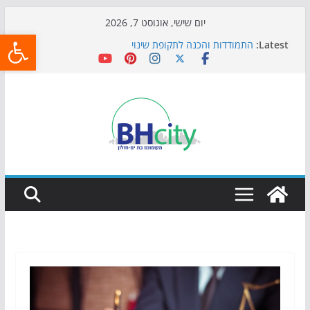
Skip
יום שישי, אוגוסט 7, 2026
פתח
to
Latest:
התמודדות והכנה לתקופת שינוי
content
אי ההרפתקאות ממשיך לכבוש את הגינות: מאות משפחות
השתתפו באירוע הקיץ בגן הי"א
חגיגות המאה מגיעות לחוף: מופע המזרקות חוזר לבת-ים
כדורגל באווירה מיוחדת: הקרנת גמר המונדיאל בטרמינל
עיצוב בבת-ים
הקיץ של בני הנוער בבת־ים: חוף הריביירה הופך למרחב
בטוח בשעות הערב