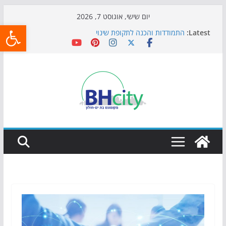
Skip
יום שישי, אוגוסט 7, 2026
פתח
to
Latest:
התמודדות והכנה לתקופת שינוי
content
אי ההרפתקאות ממשיך לכבוש את הגינות: מאות משפחות
השתתפו באירוע הקיץ בגן הי"א
חגיגות המאה מגיעות לחוף: מופע המזרקות חוזר לבת-ים
כדורגל באווירה מיוחדת: הקרנת גמר המונדיאל בטרמינל
עיצוב בבת-ים
הקיץ של בני הנוער בבת־ים: חוף הריביירה הופך למרחב
בטוח בשעות הערב