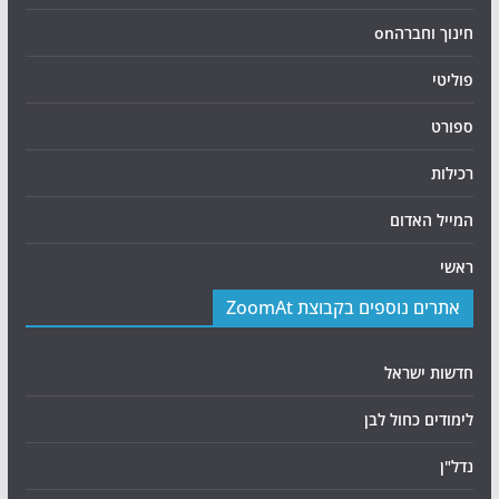
חינוך וחברהon
פוליטי
ספורט
רכילות
המייל האדום
ראשי
אתרים נוספים בקבוצת ZoomAt
חדשות ישראל
לימודים כחול לבן
נדל"ן