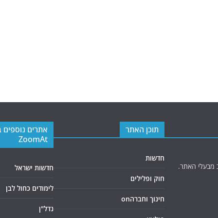
תוכן האתר
אתרים נוספים 
ZoomAt
חדשות
 מבעלי האתר.
חדשות ישראל
חוק ופלילים
לימודים כחול לבן
חינוך וחברהon
נדל"ן