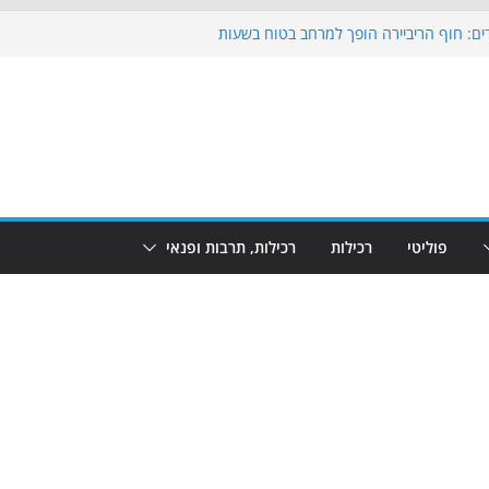
ים: חוף הריביירה הופך למרחב בטוח בשעות
 שינוי
כבוש את הגינות: מאות משפחות השתתפו
וף: מופע המזרקות חוזר לבת-ים
 הקרנת גמר המונדיאל בטרמינל עיצוב בבת-ים
פוליטי
רכילות
רכילות, תרבות ופנאי