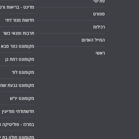
פוליטי
מדינט - בריאות ורפ
ספורט
חדשות מגזר דתי
רכילות
תרבות ופנאי כשר
המייל האדום
מקומונט כפר סבא
ראשי
מקומונט רמת גן
מקומונט לוד
מקומונט גבעת שמו
מקומונט יו"ש
חדשתודתי מודיעין
במרכז - פוליטיקה 
מקומונט חולון בת י