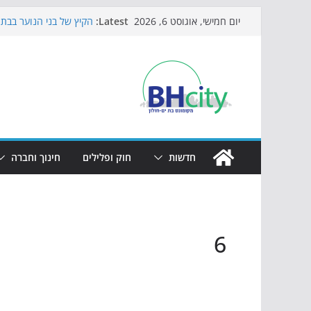
Skip
Latest:
הקיץ של בני הנוער בבת־
יום חמישי, אוגוסט 6, 2026
to
הערב
התמודדות והכנה לתקופת
content
אי ההרפתקאות ממשיך ל
באירוע הקיץ בגן הי"א
חגיגות המאה מגיעות לח
כדורגל באווירה מיוחדת:
חדשות
חוק ופלילים
חינוך וחברה
6