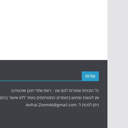
אודות
כל הזכויות שמורות לזום אט - רשת אתרי תוכן ואינטרנט
אין לעשות שימוש בחומרים המפורסמים באתר ללא אישור בכתב
ניתן לפנות ל: Avihai.ZoomAt@gmail.com