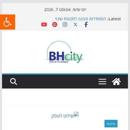
Skip
יום שישי, אוגוסט 7, 2026
פתח
to
Latest:
התמודדות והכנה לתקופת שינוי
content
אי ההרפתקאות ממשיך לכבוש את הגינות: מאות משפחות
השתתפו באירוע הקיץ בגן הי"א
חגיגות המאה מגיעות לחוף: מופע המזרקות חוזר לבת-ים
כדורגל באווירה מיוחדת: הקרנת גמר המונדיאל בטרמינל
עיצוב בבת-ים
הקיץ של בני הנוער בבת־ים: חוף הריביירה הופך למרחב
בטוח בשעות הערב
צרכנות