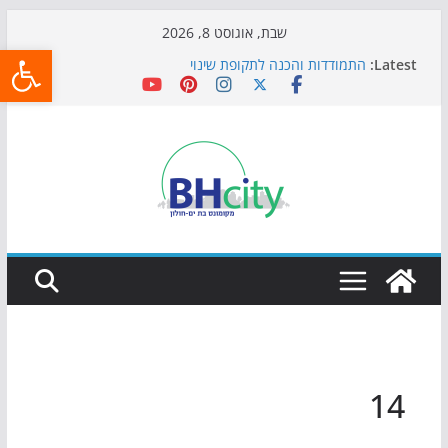
Skip
שבת, אוגוסט 8, 2026
פתח
to
Latest:
התמודדות והכנה לתקופת שינוי
content
אי ההרפתקאות ממשיך לכבוש את הגינות: מאות משפחות
השתתפו באירוע הקיץ בגן הי"א
חגיגות המאה מגיעות לחוף: מופע המזרקות חוזר לבת-ים
כדורגל באווירה מיוחדת: הקרנת גמר המונדיאל בטרמינל
עיצוב בבת-ים
הקיץ של בני הנוער בבת־ים: חוף הריביירה הופך למרחב
בטוח בשעות הערב
14