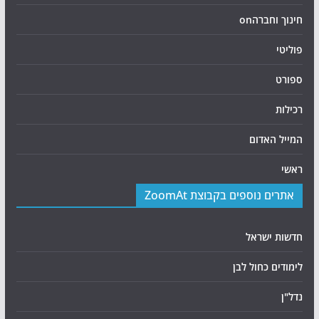
חינוך וחברהon
פוליטי
ספורט
רכילות
המייל האדום
ראשי
אתרים נוספים בקבוצת ZoomAt
חדשות ישראל
לימודים כחול לבן
נדל"ן