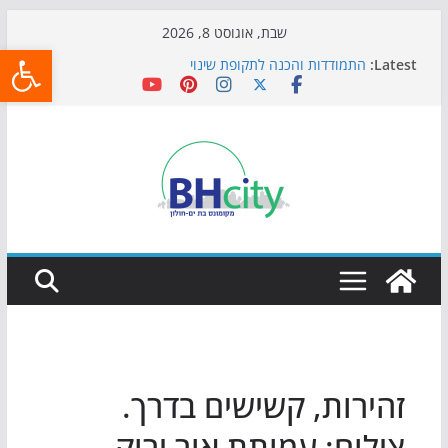
Skip
שבת, אוגוסט 8, 2026
פתח
to
Latest:
התמודדות והכנה לתקופת שינוי
content
אי ההרפתקאות ממשיך לכבוש את הגינות: מאות משפחות
השתתפו באירוע הקיץ בגן הי"א
חגיגות המאה מגיעות לחוף: מופע המזרקות חוזר לבת-ים
כדורגל באווירה מיוחדת: הקרנת גמר המונדיאל בטרמינל
עיצוב בבת-ים
הקיץ של בני הנוער בבת־ים: חוף הריביירה הופך למרחב
בטוח בשעות הערב
זהירות, קשישים בדרך.
צילום: עמותת אור ירוק