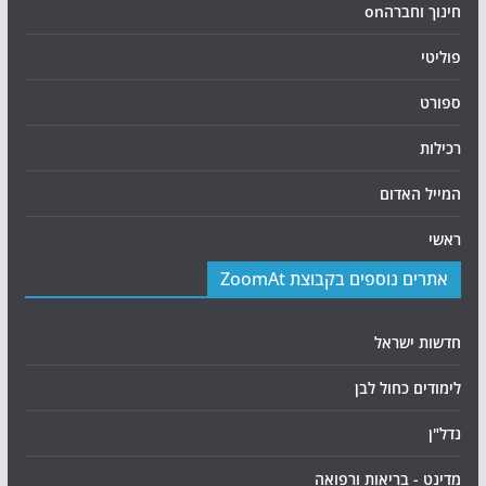
חינוך וחברהon
פוליטי
ספורט
רכילות
המייל האדום
ראשי
אתרים נוספים בקבוצת ZoomAt
חדשות ישראל
לימודים כחול לבן
נדל"ן
מדינט - בריאות ורפואה