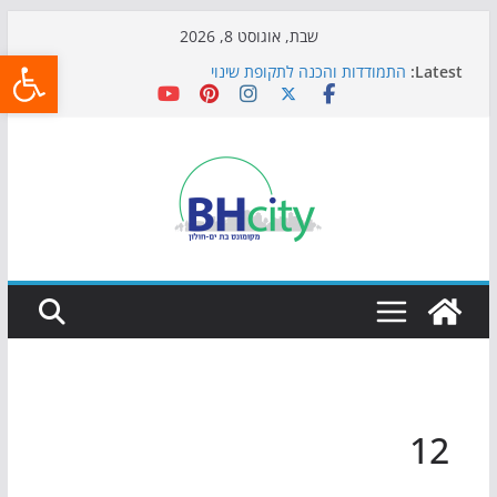
Skip
שבת, אוגוסט 8, 2026
פתח
to
Latest:
התמודדות והכנה לתקופת שינוי
content
אי ההרפתקאות ממשיך לכבוש את הגינות: מאות משפחות
השתתפו באירוע הקיץ בגן הי"א
חגיגות המאה מגיעות לחוף: מופע המזרקות חוזר לבת-ים
כדורגל באווירה מיוחדת: הקרנת גמר המונדיאל בטרמינל
עיצוב בבת-ים
הקיץ של בני הנוער בבת־ים: חוף הריביירה הופך למרחב
בטוח בשעות הערב
12