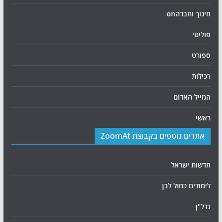
חינוך וחברהon
פוליטי
ספורט
רכילות
המייל האדום
ראשי
אתרים נוספים בקבוצת ZoomAt
חדשות ישראל
לימודים כחול לבן
נדל"ן