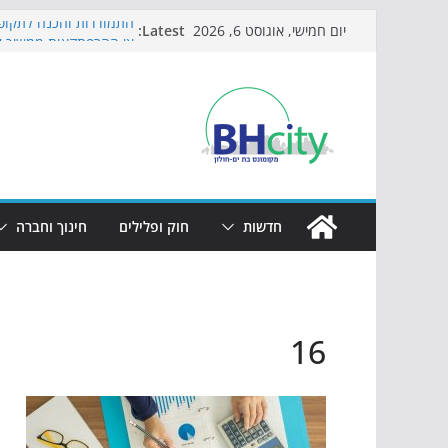
Skip
Latest:
התמודדות והכנה לתקופת
יום חמישי, אוגוסט 6, 2026
to
אי ההרפתקאות ממשיך ל
באירוע הקיץ בגן הי"א
content
חגיגות המאה מגיעות לח
כדורגל באווירה מיוחדת:
הקיץ של בני הנוער בבת־
הערב
חדשות
חוק ופלילים
חינוך וחברה
16