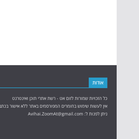
אודות
כל הזכויות שמורות לזום אט - רשת אתרי תוכן ואינטרנט
אין לעשות שימוש בחומרים המפורסמים באתר ללא אישור בכתב
ניתן לפנות ל: Avihai.ZoomAt@gmail.com