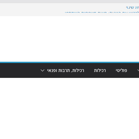
 שינוי
כבוש את הגינות: מאות משפחות השתתפו
וף: מופע המזרקות חוזר לבת-ים
 הקרנת גמר המונדיאל בטרמינל עיצוב בבת-ים
ים: חוף הריביירה הופך למרחב בטוח בשעות
פוליטי
רכילות
רכילות, תרבות ופנאי