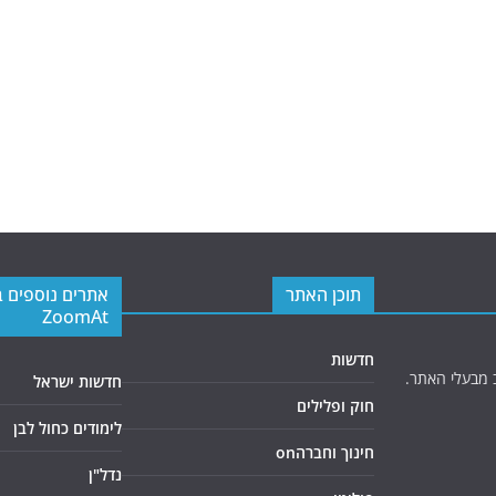
תוכן האתר
אתרים נוספים 
ZoomAt
חדשות
 מבעלי האתר.
חדשות ישראל
חוק ופלילים
לימודים כחול לבן
חינוך וחברהon
נדל"ן