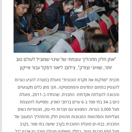
"אתן חלק מתהליך עוצמתי של שינוי שמוביל לעולם טוב
יותר, שוויוני וצודק". צילום: ליאור דסקל עבור אייקון
תכנית "סודקות את תקרת הזכוכית" פועלת במטרה להניע נערות
להצטיין בתחום המדעים והמתמטיקה, תוך מתן כלים מקצועיים
והכוונה להצלחה אקדמית. התכנית, שהחלה ב-2011, פועלת
כיום ב-34 בתי ספר ב-6 ערים ברחבי הארץ, ומסייעת להעצמת
מעל 3,000 נערות. המפגש עם חברות היי-טק, מנטוריות נשים
מצליחות והסדנאות המגוונות מהווים חלק מהתהליך המעצב של
התכנית. בבת-ים פועלת התוכנית בקרב שישה בתי ספר, בקרב
מעל 650 מבנות העיר, כחלק משיתוף פעולה פורה בין ארגון "כל