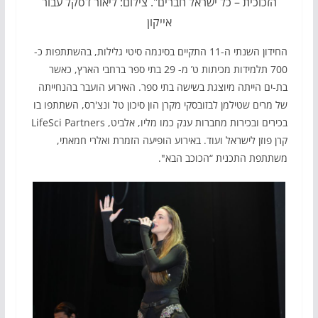
הזכוכית – כל ישראל חברים". צילום: ליאור דסקל עבור
אייקון
החידון השנתי ה-11 התקיים בסינמה סיטי גלילות, בהשתתפות כ-
700 תלמידות מכיתות ט’ מ- 29 בתי ספר ברחבי הארץ, כאשר
בת-ים הייתה מיוצגת בשישה בתי ספר. האירוע הועבר בהנחייתה
של מרים שטילמן לבזובסקי מקרן הון סיכון טל ונצ'רס, השתתפו בו
בכירים ובכירות מחברות ענק כמו­­­­­ מליו, אלביט, LifeSci Partners
קרן פוזן לישראל ועוד. באירוע הופיעה הזמרת ואלרי חמאתי,
משתתפת התכנית “הכוכב הבא".