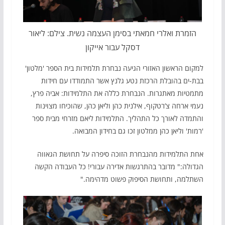
הזמרת ואלרי חמאתי בסימן העצמה נשית. צילם: ליאור
דסקל עבור אייקון
למקום הראשון האזורי הגיעה נבחרת תלמידות בית הספר 'מלטון'
בבת-ים בהובלת הרכזת נטע גלנץ אשר התמודדו עם חידות
מתמטיות מאתגרות. הנבחרת כללה את התלמידות: אביה פרץ,
נעמי ארחה צ’רטקוף, אילנית כהן וליאן כהן, שהוכיחו מצוינות
והתמדה לאורך כל התהליך. התלמידות ליאם מזרחי מבית ספר
'רמות' וליאן כהן ממלטון זכו גם בחידון המבואה.
אחת התלמידות מהנבחרת הזוכה סיפרה על תחושת הגאווה
הגדולה:" מדובר בהתרגשות אדירה עבורי! כל העבודה הקשה
השתלמה, ותחושת הסיפוק פשוט מדהימה."