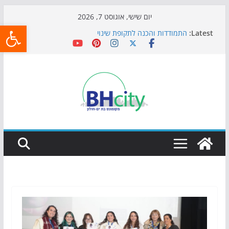
Skip
יום שישי, אוגוסט 7, 2026
פתח
to
Latest:
התמודדות והכנה לתקופת שינוי
content
אי ההרפתקאות ממשיך לכבוש את הגינות: מאות משפחות
השתתפו באירוע הקיץ בגן הי"א
חגיגות המאה מגיעות לחוף: מופע המזרקות חוזר לבת-ים
כדורגל באווירה מיוחדת: הקרנת גמר המונדיאל בטרמינל
עיצוב בבת-ים
הקיץ של בני הנוער בבת־ים: חוף הריביירה הופך למרחב
בטוח בשעות הערב