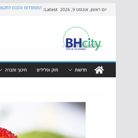
Skip
Latest:
התמודדות והכנה לתקופת
יום ראשון, אוגוסט 9, 2026
to
אי ההרפתקאות ממשיך ל
באירוע הקיץ בגן הי"א
content
חגיגות המאה מגיעות לחו
כדורגל באווירה מיוחדת:
הקיץ של בני הנוער בבת־
הערב
חדשות
חוק ופלילים
חינוך וחברה