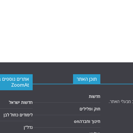
תוכן האתר
אתרים נוספים 
ZoomAt
חדשות
 מבעלי האתר.
חדשות ישראל
חוק ופלילים
לימודים כחול לבן
חינוך וחברהon
נדל"ן