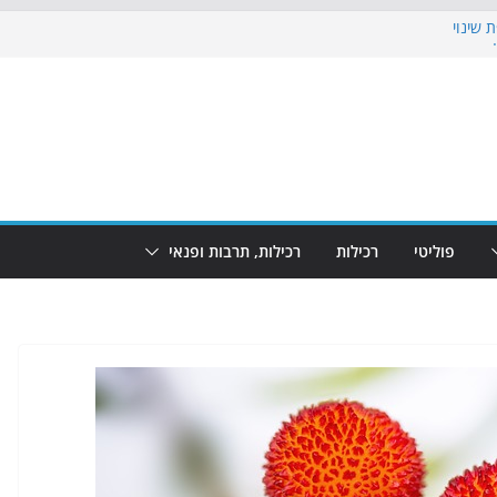
 שינוי
כבוש את הגינות: מאות משפחות השתתפו
ף: מופע המזרקות חוזר לבת-ים
 הקרנת גמר המונדיאל בטרמינל עיצוב בבת-ים
ים: חוף הריביירה הופך למרחב בטוח בשעות
פוליטי
רכילות
רכילות, תרבות ופנאי