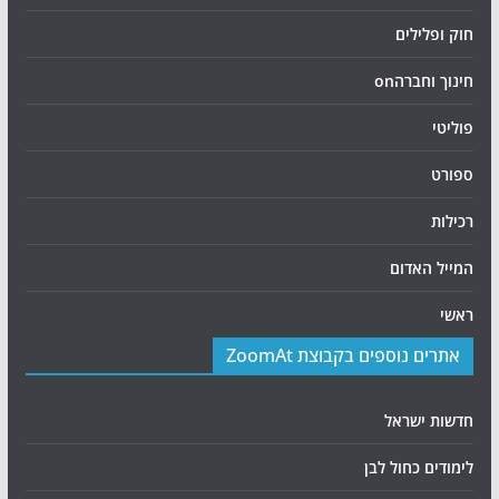
חוק ופלילים
חינוך וחברהon
פוליטי
ספורט
רכילות
המייל האדום
ראשי
אתרים נוספים בקבוצת ZoomAt
חדשות ישראל
לימודים כחול לבן