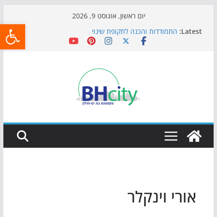
Skip
יום ראשון, אוגוסט 9, 2026
פתח
to
Latest:
התמודדות והכנה לתקופת שינוי
content
אי ההרפתקאות ממשיך לכבוש את הגינות: מאות משפחות
השתתפו באירוע הקיץ בגן הי"א
חגיגות המאה מגיעות לחוף: מופע המזרקות חוזר לבת-ים
כדורגל באווירה מיוחדת: הקרנת גמר המונדיאל בטרמינל
עיצוב בבת-ים
הקיץ של בני הנוער בבת־ים: חוף הריביירה הופך למרחב
בטוח בשעות הערב
אורי וינקלר