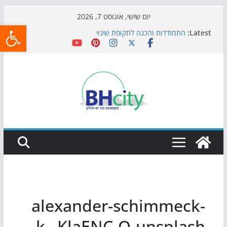
Skip
יום שישי, אוגוסט 7, 2026
פתח
to
Latest:
התמודדות והכנה לתקופת שינוי
content
אי ההרפתקאות ממשיך לכבוש את הגינות: מאות משפחות
השתתפו באירוע הקיץ בגן הי"א
חגיגות המאה מגיעות לחוף: מופע המזרקות חוזר לבת-ים
כדורגל באווירה מיוחדת: הקרנת גמר המונדיאל בטרמינל
עיצוב בבת-ים
הקיץ של בני הנוער בבת־ים: חוף הריביירה הופך למרחב
בטוח בשעות הערב
alexander-schimmeck-
k_-KlaENC-Q-unsplash