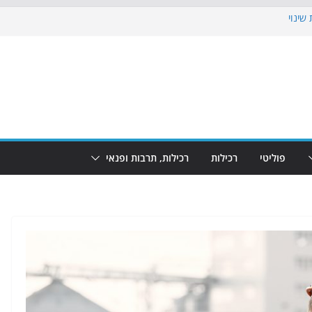
שינוי
בוש את הגינות: מאות משפחות השתתפו
: מופע המזרקות חוזר לבת-ים
הקרנת גמר המונדיאל בטרמינל עיצוב בבת-ים
ם: חוף הריביירה הופך למרחב בטוח בשעות
פוליטי
רכילות
רכילות, תרבות ופנאי