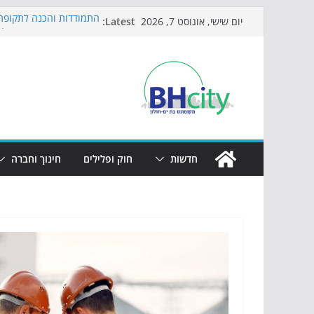
Skip
Latest:
התמודדות והכנה לתקופת 
יום שישי, אוגוסט 7, 2026
to
אי ההרפתקאות ממשיך לכ
באירוע הקיץ בגן הי"א
content
חגיגות המאה מגיעות לחוף
כדורגל באווירה מיוחדת: 
הקיץ של בני הנוער בבת־י
הערב
חדשות
חוק ופלילים
חינוך וחברה