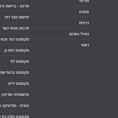
פוליטי
מדינט - בריאות ורפ
ספורט
חדשות מגזר דתי
רכילות
תרבות ופנאי כשר
המייל האדום
מקומונט כפר סבא
ראשי
מקומונט רמת גן
מקומונט לוד
מקומונט גבעת שמו
מקומונט יו"ש
חדשתודתי מודיעין
במרכז - פוליטיקה 
מקומונט חולון בת י