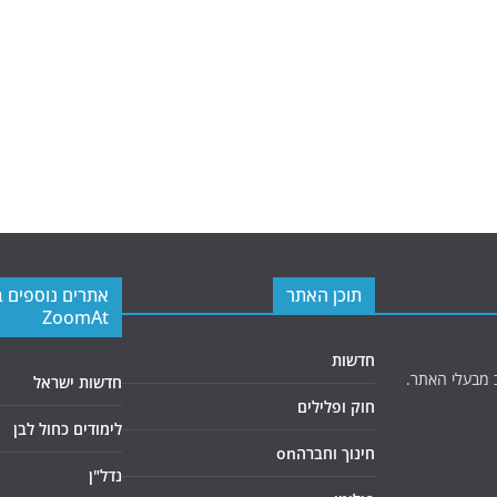
תוכן האתר
אתרים נוספים 
ZoomAt
חדשות
 מבעלי האתר.
חדשות ישראל
חוק ופלילים
לימודים כחול לבן
חינוך וחברהon
נדל"ן