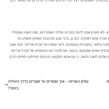
 במהלך השיפוצים? רצוי לברר פרטים כאלה כי זה בדיוק מה שיעזור לכם
א, ולא מעניין אותו לדעת כמה זה עולה? האמת היא, שזה משהו שמטריד
ין חברה אחת לאחרת. כמו כן, ברור שגם מורכבות השיפוץ תשפיע על
ייחוד, במקוריות ובאמינות, כדאי שתפנו אל חברת ארדיטי, ויפה שעה
עבודת שיפוץ שתבקשו. בנוסף, אם תדברו עם המומחים של חברת ארדיטי,
שלכם לשנה הבאה, כי עם אנשי המקצוע הנכונים הפרויקט יסתיים הרבה
ת
עולם האריזה – איך שומרים על מוצרים בדרך היעילה
ביותר?