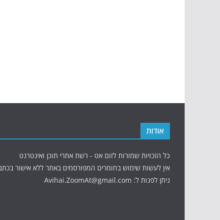
אודות
כל הזכויות שמורות לזום אט - רשת אתרי תוכן ואינטרנט
אין לעשות שימוש בחומרים המפורסמים באתר ללא אישור בכתב
ניתן לפנות ל: Avihai.ZoomAt@gmail.com