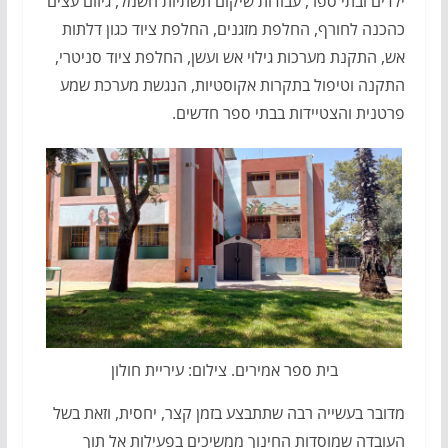
ילדים ובתי ספר, עבודות שיקום תשתיות חשמל, גיזום עצים
כהכנה לחורף, החלפת מזגנים, החלפת ציוד כגון דלתות
אש, התקנת מערכות גילוי אש ועשן, החלפת ציוד סניטרי,
התקנה וטיפול בתקרות אקוסטיות, הנגשת מערכת שמע
פרטנית והצטיידות בבתי ספר חדשים.
בית ספר אמירים. צילום: עיריית חולון
מדובר בעשייה רבה שתתבצע בזמן קצר, יחסית, וזאת בשל
העובדה שמוסדות החינוך ממשיכים בפעילות אל תוך