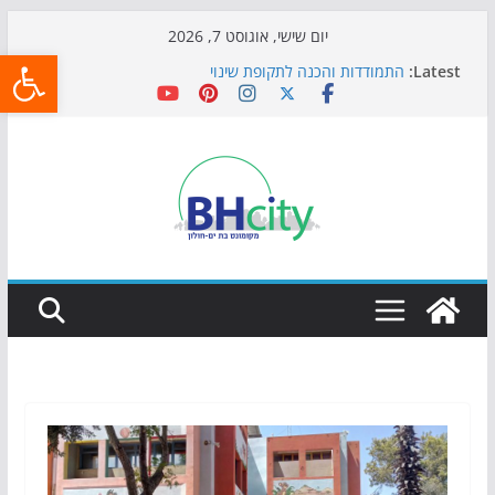
Skip
יום שישי, אוגוסט 7, 2026
פתח
to
Latest:
התמודדות והכנה לתקופת שינוי
content
אי ההרפתקאות ממשיך לכבוש את הגינות: מאות משפחות
השתתפו באירוע הקיץ בגן הי"א
חגיגות המאה מגיעות לחוף: מופע המזרקות חוזר לבת-ים
כדורגל באווירה מיוחדת: הקרנת גמר המונדיאל בטרמינל
עיצוב בבת-ים
הקיץ של בני הנוער בבת־ים: חוף הריביירה הופך למרחב
בטוח בשעות הערב