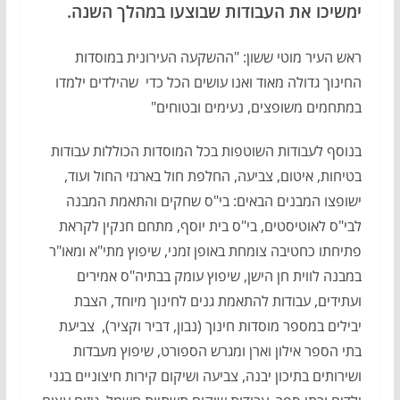
ימשיכו את העבודות שבוצעו במהלך השנה.
ראש העיר מוטי ששון: "ההשקעה העירונית במוסדות
החינוך גדולה מאוד ואנו עושים הכל כדי שהילדים ילמדו
במתחמים משופצים, נעימים ובטוחים"
בנוסף לעבודות השוטפות בכל המוסדות הכוללות עבודות
בטיחות, איטום, צביעה, החלפת חול בארגזי החול ועוד,
ישופצו המבנים הבאים: בי"ס שחקים והתאמת המבנה
לבי"ס לאוטיסטים, בי"ס בית יוסף, מתחם חנקין לקראת
פתיחתו כחטיבה צומחת באופן זמני, שיפוץ מתי"א ומאו"ר
במבנה לווית חן הישן, שיפוץ עומק בבתיה"ס אמירים
ועתידים, עבודות להתאמת גנים לחינוך מיוחד, הצבת
יבילים במספר מוסדות חינוך (נבון, דביר וקציר), צביעת
בתי הספר אילון וארן ומגרש הספורט, שיפוץ מעבדות
ושירותים בתיכון יבנה, צביעה ושיקום קירות חיצוניים בגני