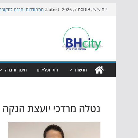
Skip
Latest:
התמודדות והכנה לתקופת 
יום שישי, אוגוסט 7, 2026
to
אי ההרפתקאות ממשיך לכ
באירוע הקיץ בגן הי"א
content
חגיגות המאה מגיעות לחוף
כדורגל באווירה מיוחדת: 
הקיץ של בני הנוער בבת־י
הערב
חדשות
חוק ופלילים
חינוך וחברה
נטלה מרדכי יועצת הנקה