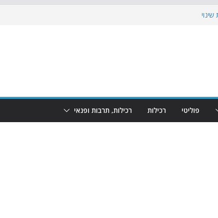
שינוי
בוש את הגינות: מאות משפחות השתתפו
: מופע המזרקות חוזר לבת-ים
הקרנת גמר המונדיאל בטרמינל עיצוב בבת-ים
ם: חוף הריביירה הופך למרחב בטוח בשעות
פוליטי
רכילות
רכילות, תרבות ופנאי