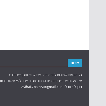
אודות
כל הזכויות שמורות לזום אט - רשת אתרי תוכן ואינטרנט
אין לעשות שימוש בחומרים המפורסמים באתר ללא אישור בכתב
ניתן לפנות ל: Avihai.ZoomAt@gmail.com