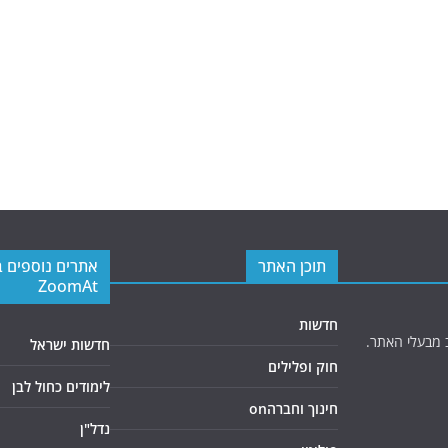
תוכן האתר
אתרים נוספים 
ZoomAt
חדשות
 מבעלי האתר.
חדשות ישראל
חוק ופלילים
לימודים כחול לבן
חינוך וחברהon
נדל"ן