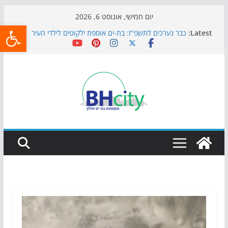
Skip
יום חמישי, אוגוסט 6, 2026
פתח
to
Latest:
כבר נערכים לתשפ"ז: בת-ים אוספת ילקוטים לילדי העיר
content
חגיגות המאה מגיעות לחוף: מופע המזרקות חוזר לבת-ים
כדורגל באווירה מיוחדת: הקרנת גמר המונדיאל בטרמינל
עיצוב בבת-ים
הקיץ של בני הנוער בבת־ים: חוף הריביירה הופך למרחב
בטוח בשעות הערב
התמודדות והכנה לתקופת שינוי