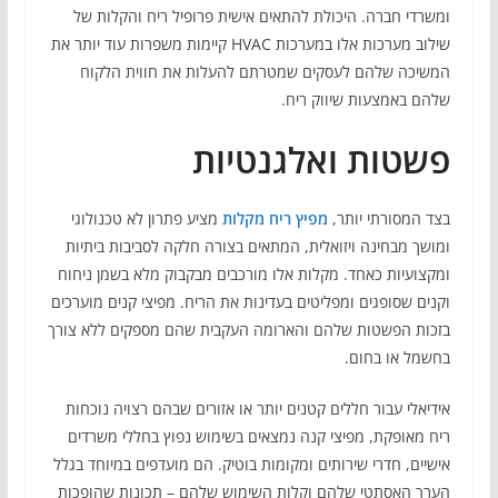
ומשרדי חברה. היכולת להתאים אישית פרופיל ריח והקלות של
שילוב מערכות אלו במערכות HVAC קיימות משפרות עוד יותר את
המשיכה שלהם לעסקים שמטרתם להעלות את חווית הלקוח
שלהם באמצעות שיווק ריח.
פשטות ואלגנטיות
בצד המסורתי יותר,
מפיץ ריח מקלות
מציע פתרון לא טכנולוגי
ומושך מבחינה ויזואלית, המתאים בצורה חלקה לסביבות ביתיות
ומקצועיות כאחד. מקלות אלו מורכבים מבקבוק מלא בשמן ניחוח
וקנים שסופגים ומפליטים בעדינות את הריח. מפיצי קנים מוערכים
בזכות הפשטות שלהם והארומה העקבית שהם מספקים ללא צורך
בחשמל או בחום.
אידיאלי עבור חללים קטנים יותר או אזורים שבהם רצויה נוכחות
ריח מאופקת, מפיצי קנה נמצאים בשימוש נפוץ בחללי משרדים
אישיים, חדרי שירותים ומקומות בוטיק. הם מועדפים במיוחד בגלל
הערך האסתטי שלהם וקלות השימוש שלהם – תכונות שהופכות