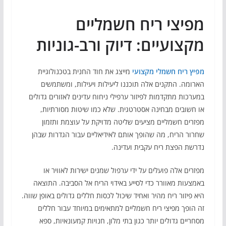
מפיצי ריח חשמליים
מקצועיים: דיוק ורב-גוניות
מפיץ ריח חשמלי מקצועי
מייצג את חוד החנית בטכנולוגיית
הארומה. התקנים אלה תוכננו ליעילות ויעילות, ומשתמשים
במערכות מתקדמות לפיזור ערפילי ניחוח עדינים לאזורים גדולים
או חשובים מבחינה אסטרטגית. שלא כמו שיטות מסורתיות,
מפזרים חשמליים מציעים שליטה מדויקת על עוצמת ותזמון
שחרור הריח, מה שהופך אותם לאידיאליים עבור הגדרות שבהן
נדרשת הפצת ריח עקבית ועדינה.
מפזרים אלה פועלים על ידי ערפול שמנים ישירות לאוויר או
באמצעות מאוורר כדי לסייע באידוי הריח אל הסביבה. התוצאה
היא פיזור ריח מהיר ואחיד שיכול לכסות חללים גדולים באופן שווה.
זה הופך מפיצי ריח חשמליים למתאימים במיוחד עבור חללים
מסחריים גדולים יותר כגון בתי מלון, חנויות קמעונאיות, ספא