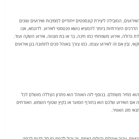
עים, המובילה ליצירת קונספטים ייחודיים למסיבות ואירועים שונים
רכים היצירתיות ביותר להמציא נושא פנטסטי לאירוע. לדוגמא, אנו
דת גדולה, אירוע משפחתי כמו חינה, בר או בת מצווה, אירוע השקה ועוד.
קאי, ובין אם זה לאירוע עצמו, כמו צורך באוהל פנים לחתונה בגן אירועים
הוא מחיר משתלם. בנוסף לזה האוהל הוא פתרון הצללה מושלם לכל
ה אם האירוע שלכם הוא בחורף הסוער או בקיץ שטוף השמש, האורחים
נאי מזג האוויר.
יתרון משמעותי נוסף הוא כמה מהר ניתן להקים אוהלים לאירועים. עבור אוהלים גדולים באמת, זה יכול לקחת בין 20 דקות לכמה