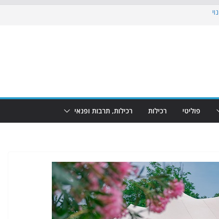
וי
 את הגינות: מאות משפחות השתתפו
ופע המזרקות חוזר לבת-ים
נת גמר המונדיאל בטרמינל עיצוב בבת-ים
חוף הריביירה הופך למרחב בטוח בשעות
פוליטי
רכילות
רכילות, תרבות ופנאי