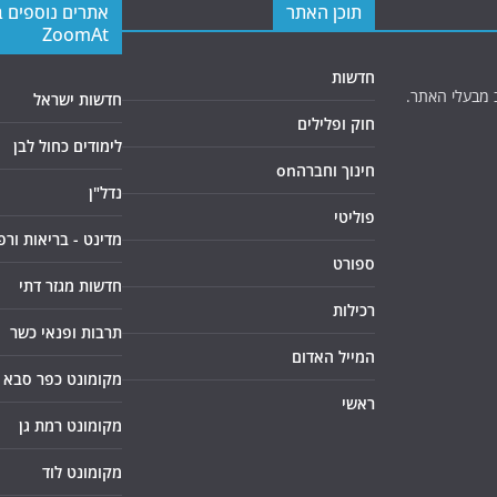
תוכן האתר
אתרים נוספים 
ZoomAt
חדשות
 מבעלי האתר.
חדשות ישראל
חוק ופלילים
לימודים כחול לבן
חינוך וחברהon
נדל"ן
פוליטי
מדינט - בריאות ורפ
ספורט
חדשות מגזר דתי
רכילות
תרבות ופנאי כשר
המייל האדום
מקומונט כפר סבא
ראשי
מקומונט רמת גן
מקומונט לוד