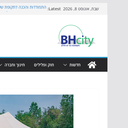
Skip
Latest:
התמודדות והכנה לתקופת שינ
שבת, אוגוסט 8, 2026
to
אי ההרפתקאות ממשיך לכבוש
באירוע הקיץ בגן הי"א
content
חגיגות המאה מגיעות לחוף: מ
כדורגל באווירה מיוחדת: הקר
הקיץ של בני הנוער בבת־ים: 
הערב
חדשות
חוק ופלילים
חינוך וחברה