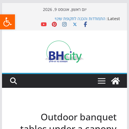
Skip
יום ראשון, אוגוסט 9, 2026
פתח
to
Latest:
התמודדות והכנה לתקופת שינוי
content
אי ההרפתקאות ממשיך לכבוש את הגינות: מאות משפחות
השתתפו באירוע הקיץ בגן הי"א
חגיגות המאה מגיעות לחוף: מופע המזרקות חוזר לבת-ים
כדורגל באווירה מיוחדת: הקרנת גמר המונדיאל בטרמינל
עיצוב בבת-ים
הקיץ של בני הנוער בבת־ים: חוף הריביירה הופך למרחב
בטוח בשעות הערב
Outdoor banquet
tables under a canopy