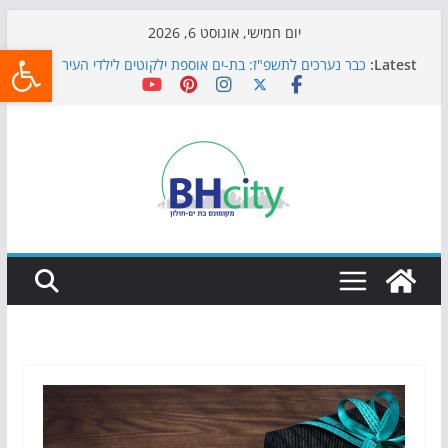
Skip
יום חמישי, אוגוסט 6, 2026
פתח
to
Latest:
כבר נערכים לתשפ"ז: בת-ים אוספת ילקוטים לילדי העיר
content
חגיגות המאה מגיעות לחוף: מופע המזרקות חוזר לבת-ים
כדורגל באווירה מיוחדת: הקרנת גמר המונדיאל בטרמינל
עיצוב בבת-ים
הקיץ של בני הנוער בבת־ים: חוף הריביירה הופך למרחב
בטוח בשעות הערב
התמודדות והכנה לתקופת שינוי