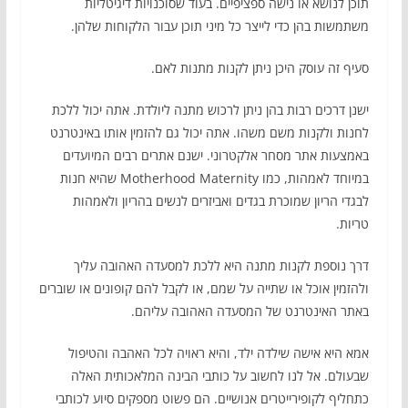
תוכן לנושא או נישה ספציפיים. בעוד שסוכנויות דיגיטליות
משתמשות בהן כדי לייצר כל מיני תוכן עבור הלקוחות שלהן.
סעיף זה עוסק היכן ניתן לקנות מתנות לאם.
ישנן דרכים רבות בהן ניתן לרכוש מתנה ליולדת. אתה יכול ללכת
לחנות ולקנות משם משהו. אתה יכול גם להזמין אותו באינטרנט
באמצעות אתר מסחר אלקטרוני. ישנם אתרים רבים המיועדים
במיוחד לאמהות, כמו Motherhood Maternity שהיא חנות
לבגדי הריון שמוכרת בגדים ואביזרים לנשים בהריון ולאמהות
טריות.
דרך נוספת לקנות מתנה היא ללכת למסעדה האהובה עליך
ולהזמין אוכל או שתייה על שמם, או לקבל להם קופונים או שוברים
באתר האינטרנט של המסעדה האהובה עליהם.
אמא היא אישה שילדה ילד, והיא ראויה לכל האהבה והטיפול
שבעולם. אל לנו לחשוב על כותבי הבינה המלאכותית האלה
כתחליף לקופירייטרים אנושיים. הם פשוט מספקים סיוע לכותבי