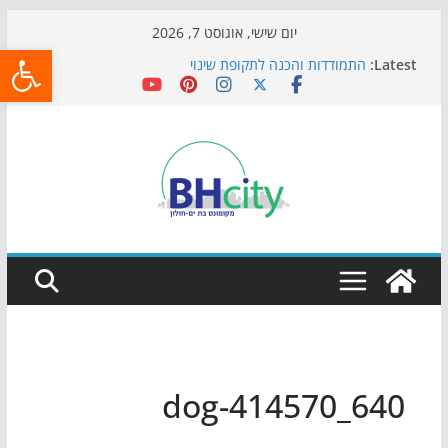
Skip
יום שישי, אוגוסט 7, 2026
פתח
to
Latest:
התמודדות והכנה לתקופת שינוי
content
אי ההרפתקאות ממשיך לכבוש את הגינות: מאות משפחות
השתתפו באירוע הקיץ בגן הי"א
חגיגות המאה מגיעות לחוף: מופע המזרקות חוזר לבת-ים
כדורגל באווירה מיוחדת: הקרנת גמר המונדיאל בטרמינל
עיצוב בבת-ים
הקיץ של בני הנוער בבת־ים: חוף הריביירה הופך למרחב
בטוח בשעות הערב
dog-414570_640