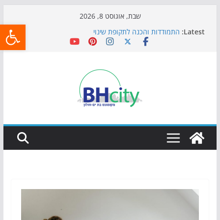
Skip
שבת, אוגוסט 8, 2026
פתח
to
Latest:
התמודדות והכנה לתקופת שינוי
content
אי ההרפתקאות ממשיך לכבוש את הגינות: מאות משפחות
השתתפו באירוע הקיץ בגן הי"א
חגיגות המאה מגיעות לחוף: מופע המזרקות חוזר לבת-ים
כדורגל באווירה מיוחדת: הקרנת גמר המונדיאל בטרמינל
עיצוב בבת-ים
הקיץ של בני הנוער בבת־ים: חוף הריביירה הופך למרחב
בטוח בשעות הערב