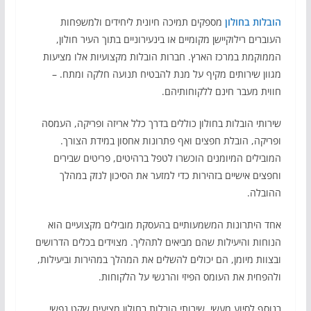
הובלות בחולון
מספקים תמיכה חיונית ליחידים ולמשפחות
העוברים רילוקיישן מקומיים או בינעירוניים בתוך העיר חולון,
הממוקמת במרכז הארץ. חברות הובלות מקצועיות אלו מציעות
מגוון שירותים מקיף על מנת להבטיח תנועה חלקה ומתח. –
חווית מעבר חינם ללקוחותיהם.
שירותי הובלות בחולון כוללים בדרך כלל אריזה ופריקה, העמסה
ופריקה, הובלת חפצים ואף פתרונות אחסון במידת הצורך.
המובילים המיומנים הוכשרו לטפל ברהיטים, פריטים שבירים
וחפצים אישיים בזהירות כדי למזער את הסיכון לנזק במהלך
ההובלה.
אחד היתרונות המשמעותיים בהעסקת מובילים מקצועיים הוא
הנוחות והיעילות שהם מביאים לתהליך. מצוידים בכלים הדרושים
ובצוות מיומן, הם יכולים להשלים את המהלך במהירות וביעילות,
ולהפחית את העומס הפיזי והרגשי על הלקוחות.
בנוסף לסיוע מעשי, שירותי הובלות בחולון מציעים שקט נפשי.