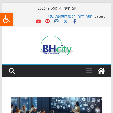
Skip
יום ראשון, אוגוסט 9, 2026
פתח
to
Latest:
התמודדות והכנה לתקופת שינוי
content
אי ההרפתקאות ממשיך לכבוש את הגינות: מאות משפחות
השתתפו באירוע הקיץ בגן הי"א
חגיגות המאה מגיעות לחוף: מופע המזרקות חוזר לבת-ים
כדורגל באווירה מיוחדת: הקרנת גמר המונדיאל בטרמינל
עיצוב בבת-ים
הקיץ של בני הנוער בבת־ים: חוף הריביירה הופך למרחב
בטוח בשעות הערב