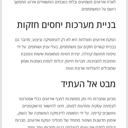
לארח אירועים משפיעים ובלתי נשכחים המשאירים אירוע מתמשך
רושם על המשתתפים.
בניית מערכות יחסים חזקות
הפקת אירועים מוצלחת היא לא רק לוגיסטיקה וביצוע; מדובר גם
בבניית קשרים חזקים עם משתתפים, בעלי עניין ושותפים. על ידי
טיפוח תחושת קהילה, יצירת חוויות מותאמות אישית והפגנת
מחויבות למצוינות, חברות הייטק יכולות לטפח נאמנות ואמון
שמובילים להצלחה ארוכת טווח.
מבט אל העתיד
מכיוון שחברות היי-טק ממשיכות למנף אירועים ככלי אסטרטגי
לצמיחה עסקית ומודעות למותג, חיוני להישאר פרואקטיביים
וחושבים קדימה. על ידי התאמה לדינמיקה המשתנה של השוק,
אימוץ חדשנות ושיפור מתמיד של תהליכי הפקת אירועים, חברות
יכולות למקם את עצמן להצלחה בנוף תחרותי יותר ויותר.