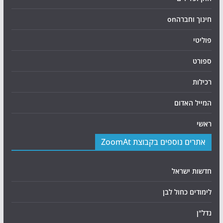
חינוך וחברהon
פוליטי
ספורט
רכילות
המייל האדום
ראשי
אתרים נוספים בקבוצת ZoomAt
חדשות ישראל
לימודים כחול לבן
נדל"ן