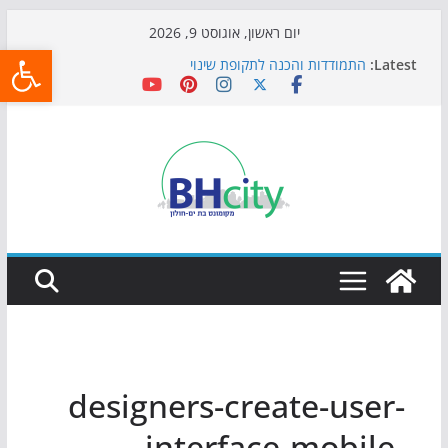
Skip
יום ראשון, אוגוסט 9, 2026
פתח
to
Latest:
התמודדות והכנה לתקופת שינוי
content
אי ההרפתקאות ממשיך לכבוש את הגינות: מאות משפחות
השתתפו באירוע הקיץ בגן הי"א
חגיגות המאה מגיעות לחוף: מופע המזרקות חוזר לבת-ים
כדורגל באווירה מיוחדת: הקרנת גמר המונדיאל בטרמינל
עיצוב בבת-ים
הקיץ של בני הנוער בבת־ים: חוף הריביירה הופך למרחב
בטוח בשעות הערב
designers-create-user-
interface-mobile-