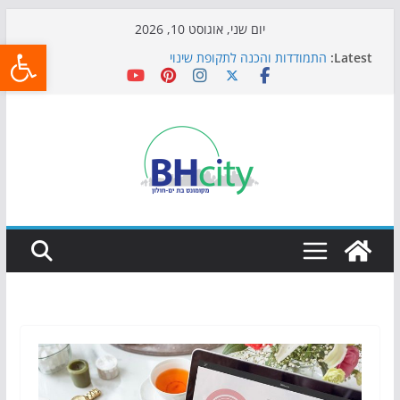
Skip
יום שני, אוגוסט 10, 2026
פתח
to
Latest:
התמודדות והכנה לתקופת שינוי
content
אי ההרפתקאות ממשיך לכבוש את הגינות: מאות משפחות
השתתפו באירוע הקיץ בגן הי"א
חגיגות המאה מגיעות לחוף: מופע המזרקות חוזר לבת-ים
כדורגל באווירה מיוחדת: הקרנת גמר המונדיאל בטרמינל
עיצוב בבת-ים
הקיץ של בני הנוער בבת־ים: חוף הריביירה הופך למרחב
בטוח בשעות הערב