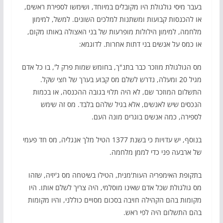
בעבר מיסי גולגולת היו מקובלים במיוחד, ושימשו לספירת ראשים,
או להכנסות קבועות ומשתנות למלכים השונים. למשל, למימון
מלחמה, למימון הילולות מופרעות של בני האצולה באותו מקום,
או כמס על אנשים בני דתות אחרות. לדוגמא:
מס הגולגולת מוזכר כבר בתנ"ך, בחומש שמות פרק ל', בו כל אדם
מגיל 20 ומעלה, נדרש לשלם מס קבוע בערך של חצי שקל.
התשלום המוזכר שם, לא היה תלוי בגובה ההכנסה, או בכמות
הנכסים שיש לאנשים, אלא בגיל שלהם בלבד. מס זה שימש
לספירה, כמה אנשים בוגרים מונה העם.
בנוסף, יש עדויות כי בשנת 1377 הטיל מלך אנגליה, מס חד פעמי
של ארבעה פני כדי לממן מלחמה.
בתקופת האימפריה העות'מנית, הטילו בשיטחה מס ג'יזיה, שזהו
מס גולגולת שכל אדם שאינו מוסלמי, היה צריך לשלם אותו. היו
מקומות בהם הקהילה חויבה בסכום מסויים כוללני, והיו מקומות
בהם התשלום היה לפי ראש.