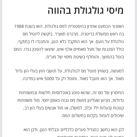
מיסי גולגולת בהווה
האזכור הכמעט אחרון בהיסטוריה למס גולגולת, הוא בשנת 1988
בה ראש ממשלת בריטניה, מרגרט תאצ'ר, ביקשה להטיל מס
גולגולת על העם. אך הוא התקבל כלא הוגן, והתנגדו לו בתוקף,
כולל הפגנות של מעל מאתיים אלף איש, שיצאו להפגין נגדו. המס
בוטל בהמשך, והוחלף בשיטת מיסוי של מע"מ.
למעשה, בשוויץ מוטל מס לגולגולת, על תושבי חוץ בעלי הון גדול
מאוד. אך הוא מוגבל מאוד, ומוטל רק על 5000 איש במדינה.
החיסרון של מס זה, שהוא פוגע באוכלוסיות חלשות ובמשפחות
גדולות, מכיוון שעליהן מושת מס גבוה באופן יחסי. מול משפחות
קטנות (בעלות ילד וכלב, למשל), או מול אנשים בעלי הון רב,
שיכולים לעמוד בקלות בתשלום המס.
לכן הוא נחשב כמגדיל פערים כלכליים וכבלתי הוגן, ולכן הוא