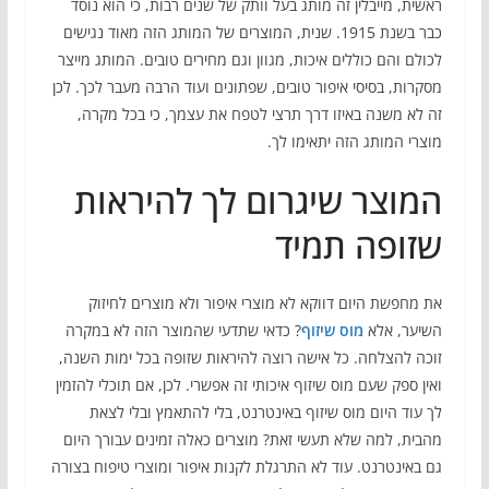
ראשית, מייבלין זה מותג בעל וותק של שנים רבות, כי הוא נוסד
כבר בשנת 1915. שנית, המוצרים של המותג הזה מאוד נגישים
לכולם והם כוללים איכות, מגוון וגם מחירים טובים. המותג מייצר
מסקרות, בסיסי איפור טובים, שפתונים ועוד הרבה מעבר לכך. לכן
זה לא משנה באיזו דרך תרצי לטפח את עצמך, כי בכל מקרה,
מוצרי המותג הזה יתאימו לך.
המוצר שיגרום לך להיראות
שזופה תמיד
את מחפשת היום דווקא לא מוצרי איפור ולא מוצרים לחיזוק
השיער, אלא
מוס שיזוף
? כדאי שתדעי שהמוצר הזה לא במקרה
זוכה להצלחה. כל אישה רוצה להיראות שזופה בכל ימות השנה,
ואין ספק שעם מוס שיזוף איכותי זה אפשרי. לכן, אם תוכלי להזמין
לך עוד היום מוס שיזוף באינטרנט, בלי להתאמץ ובלי לצאת
מהבית, למה שלא תעשי זאת? מוצרים כאלה זמינים עבורך היום
גם באינטרנט. עוד לא התרגלת לקנות איפור ומוצרי טיפוח בצורה