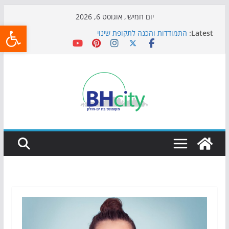
Skip
יום חמישי, אוגוסט 6, 2026
פתח
to
Latest:
התמודדות והכנה לתקופת שינוי
content
אי ההרפתקאות ממשיך לכבוש את הגינות: מאות משפחות
השתתפו באירוע הקיץ בגן הי"א
חגיגות המאה מגיעות לחוף: מופע המזרקות חוזר לבת-ים
כדורגל באווירה מיוחדת: הקרנת גמר המונדיאל בטרמינל
עיצוב בבת-ים
הקיץ של בני הנוער בבת־ים: חוף הריביירה הופך למרחב
בטוח בשעות הערב