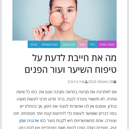
אופנה וסטייל
כללי
נשים
עסק מקומי
עצת המומחים
קהילה
מה את חייבת לדעת על
טיפוח השיער ועור הפנים
28 באוגוסט 2024
אנה ברנוביץ
אם לאחרונה את מביטה במראה ומבינה שגם את, כמו כל אישה
אחרת, לא תישארי צעירה לנצח, ברור מדוע תרצי לעשות משהו
בנידון. אומנם אין לנו אפשרות לעצור את הזמן, אך בהחלט יש
כמה דברים שאפשר לעשות כדי להיראות קצת יותר מטופחת, יפה
וצעירה. אחת מהאפשרויות היא לקנות מוצר כמו
ארגניה שמן
קיק
. מוצרים כאלה הפכו להיות מאוד פופולריים ויש להם כמה