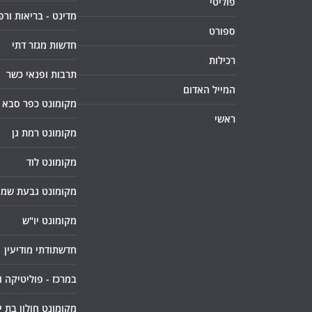
פוליטי
מדינט - בריאות ורפ
ספורט
חדשות מגזר דתי
רכילות
תרבות ופנאי כשר
המייל האדום
מקומונט כפר סבא
ראשי
מקומונט רמת גן
מקומונט לוד
מקומונט גבעת שמו
מקומונט יו"ש
חדשתודתי מודיעין
במרכז - פוליטיקה 
מקומונט חולון בת י