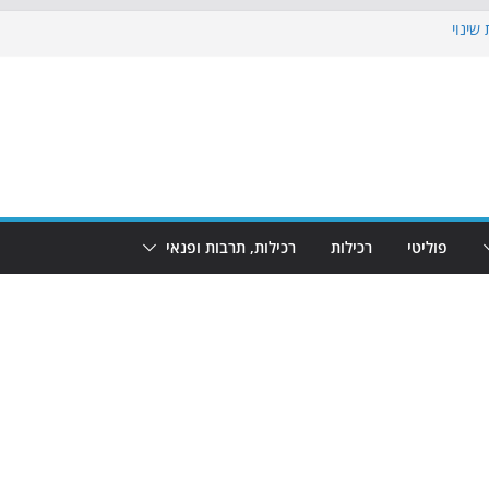
שינוי
בוש את הגינות: מאות משפחות השתתפו
: מופע המזרקות חוזר לבת-ים
הקרנת גמר המונדיאל בטרמינל עיצוב בבת-ים
ם: חוף הריביירה הופך למרחב בטוח בשעות
פוליטי
רכילות
רכילות, תרבות ופנאי