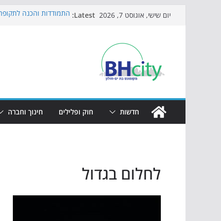
Skip
Latest:
התמודדות והכנה לתקופת 
יום שישי, אוגוסט 7, 2026
to
אי ההרפתקאות ממשיך לכ
באירוע הקיץ בגן הי"א
content
חגיגות המאה מגיעות לחוף
כדורגל באווירה מיוחדת: 
הקיץ של בני הנוער בבת־י
הערב
חדשות
חוק ופלילים
חינוך וחברה
לחלום בגדול