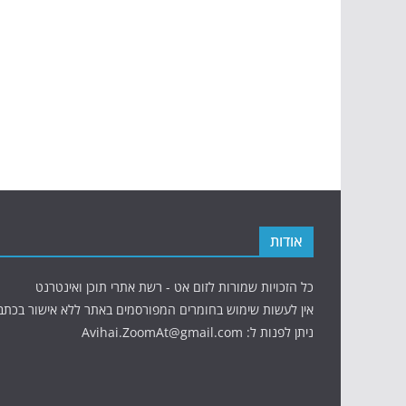
אודות
כל הזכויות שמורות לזום אט - רשת אתרי תוכן ואינטרנט
אין לעשות שימוש בחומרים המפורסמים באתר ללא אישור בכתב
ניתן לפנות ל: Avihai.ZoomAt@gmail.com