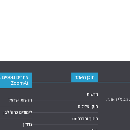
תוכן האתר
אתרים נוספים 
ZoomAt
חדשות
 מבעלי האתר.
חדשות ישראל
חוק ופלילים
לימודים כחול לבן
חינוך וחברהon
נדל"ן