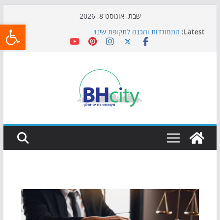
Skip
שבת, אוגוסט 8, 2026
פתח
to
Latest:
התמודדות והכנה לתקופת שינוי
content
אי ההרפתקאות ממשיך לכבוש את הגינות: מאות משפחות
השתתפו באירוע הקיץ בגן הי"א
חגיגות המאה מגיעות לחוף: מופע המזרקות חוזר לבת-ים
כדורגל באווירה מיוחדת: הקרנת גמר המונדיאל בטרמינל
עיצוב בבת-ים
הקיץ של בני הנוער בבת־ים: חוף הריביירה הופך למרחב
בטוח בשעות הערב