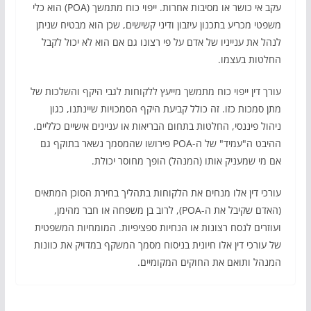
עקב אי כושר או מסיבות אחרות. ייפוי כוח מתמשך (POA) הוא כלי
משפטי מכריע בתכנון עיזבון ודיני קשישים, שכן הוא מבטיח שניתן
לנהל את ענייניו של אדם על פי רצונו גם אם הוא לא יכול לקבל
החלטות בעצמו.
עורך דין ייפוי כוח מתמשך מייעץ ללקוחות לגבי היקף והשלכות של
מתן סמכות כזו. זה כולל קביעת היקף הסמכויות שיינתנו, כגון
ניהול פיננסי, החלטות בתחום הבריאות או עניינים אישיים כלליים.
ההיבט ה"עמיד" של ה-POA פירושו שהמסמך נשאר בתוקף גם
אם מי שמעניק אותו (המנהל) הופך מחוסר יכולת.
עורכי דין אלו מנחים את הלקוחות בתהליך בחירת הסוכן המתאים
(האדם שקיבל את ה-POA), לרוב בן משפחה או חבר מהימן,
ועוזרים לנסח רצונות או הנחיות ספציפיות. המומחיות המשפטית
של עורכי דין אלו חיונית בניסוח מסמך המשקף במדויק את כוונות
המנהל ותואם את החוקים המקומיים.