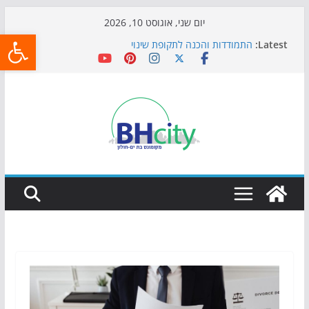
Skip
יום שני, אוגוסט 10, 2026
פתח
to
Latest:
התמודדות והכנה לתקופת שינוי
content
אי ההרפתקאות ממשיך לכבוש את הגינות: מאות משפחות
השתתפו באירוע הקיץ בגן הי"א
חגיגות המאה מגיעות לחוף: מופע המזרקות חוזר לבת-ים
כדורגל באווירה מיוחדת: הקרנת גמר המונדיאל בטרמינל
עיצוב בבת-ים
הקיץ של בני הנוער בבת־ים: חוף הריביירה הופך למרחב
בטוח בשעות הערב