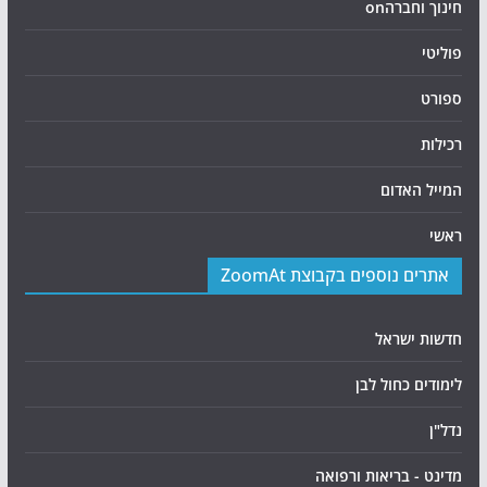
חינוך וחברהon
פוליטי
ספורט
רכילות
המייל האדום
ראשי
אתרים נוספים בקבוצת ZoomAt
חדשות ישראל
לימודים כחול לבן
נדל"ן
מדינט - בריאות ורפואה