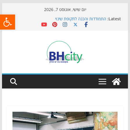
Skip
יום שישי, אוגוסט 7, 2026
פתח
to
Latest:
התמודדות והכנה לתקופת שינוי
content
אי ההרפתקאות ממשיך לכבוש את הגינות: מאות משפחות
השתתפו באירוע הקיץ בגן הי"א
חגיגות המאה מגיעות לחוף: מופע המזרקות חוזר לבת-ים
כדורגל באווירה מיוחדת: הקרנת גמר המונדיאל בטרמינל
עיצוב בבת-ים
הקיץ של בני הנוער בבת־ים: חוף הריביירה הופך למרחב
בטוח בשעות הערב