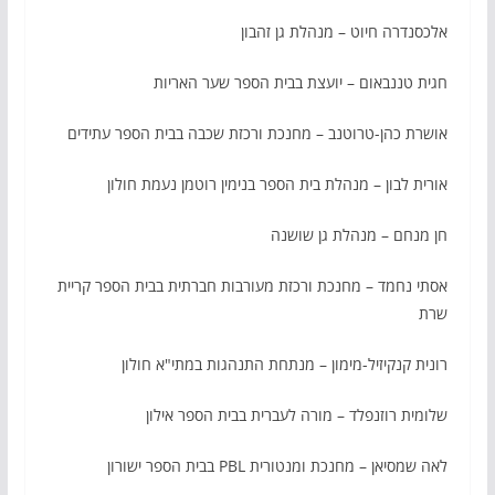
אלכסנדרה חיוט – מנהלת גן זהבון
חגית טננבאום – יועצת בבית הספר שער האריות
אושרת כהן-טרוטנב – מחנכת ורכזת שכבה בבית הספר עתידים
אורית לבון – מנהלת בית הספר בנימין רוטמן נעמת חולון
חן מנחם – מנהלת גן שושנה
אסתי נחמד – מחנכת ורכזת מעורבות חברתית בבית הספר קריית
שרת
רונית קנקיזיל-מימון – מנתחת התנהגות במתי"א חולון
שלומית רוזנפלד – מורה לעברית בבית הספר אילון
לאה שמסיאן – מחנכת ומנטורית PBL בבית הספר ישורון