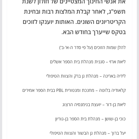
את אנשי החינוך המצטיינים של חולון לשנת
תשפ"ג, לאחר קבלת המלצות רבות ובחינת
הקריטריונים השונים. האותות יוענקו לזוכים
בטקס שייערך בחודש הבא.
להלן שמות הזוכים (על פי סדר ה-א'-ב')
ליאת ארזי – סגנית מנהלת בית הספר אשלים
לידיה בארינה – מנהלת גן ברק והצוות הטיפולי
קלאודיה בלוטה – מחנכת ומנטורית PBL בבית הספר אמירים
ליאת בן-דור – יועצת בגימנסיה הרצוג
כוכי בן-שושן – מנהלת בית הספר בן-גוריון
יעל ברוך – מנהלת גן הבשור והצוות הטיפולי