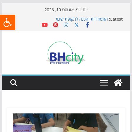
Skip
יום שני, אוגוסט 10, 2026
פתח
to
Latest:
התמודדות והכנה לתקופת שינוי
content
אי ההרפתקאות ממשיך לכבוש את הגינות: מאות משפחות
השתתפו באירוע הקיץ בגן הי"א
חגיגות המאה מגיעות לחוף: מופע המזרקות חוזר לבת-ים
כדורגל באווירה מיוחדת: הקרנת גמר המונדיאל בטרמינל
עיצוב בבת-ים
הקיץ של בני הנוער בבת־ים: חוף הריביירה הופך למרחב
בטוח בשעות הערב