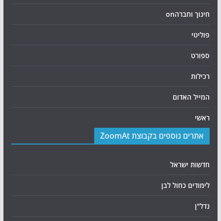
חינוך וחברהon
פוליטי
ספורט
רכילות
המייל האדום
ראשי
אתרים נוספים בקבוצת ZoomAt
חדשות ישראל
לימודים כחול לבן
נדל"ן