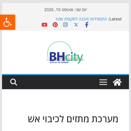
Skip
יום שני, אוגוסט 10, 2026
פתח
to
Latest:
התמודדות והכנה לתקופת שינוי
content
אי ההרפתקאות ממשיך לכבוש את הגינות: מאות משפחות
השתתפו באירוע הקיץ בגן הי"א
חגיגות המאה מגיעות לחוף: מופע המזרקות חוזר לבת-ים
כדורגל באווירה מיוחדת: הקרנת גמר המונדיאל בטרמינל
עיצוב בבת-ים
הקיץ של בני הנוער בבת־ים: חוף הריביירה הופך למרחב
בטוח בשעות הערב
מערכת מתזים לכיבוי אש