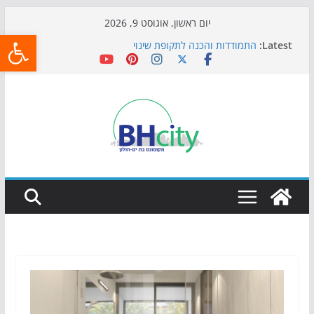
Skip
יום ראשון, אוגוסט 9, 2026
פתח
to
Latest:
התמודדות והכנה לתקופת שינוי
content
אי ההרפתקאות ממשיך לכבוש את הגינות: מאות משפחות
השתתפו באירוע הקיץ בגן הי"א
חגיגות המאה מגיעות לחוף: מופע המזרקות חוזר לבת-ים
כדורגל באווירה מיוחדת: הקרנת גמר המונדיאל בטרמינל
עיצוב בבת-ים
הקיץ של בני הנוער בבת־ים: חוף הריביירה הופך למרחב
בטוח בשעות הערב