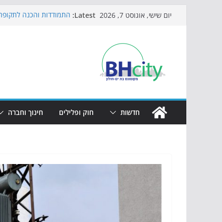
Skip
Latest:
התמודדות והכנה לתקופת 
יום שישי, אוגוסט 7, 2026
to
אי ההרפתקאות ממשיך לכ
באירוע הקיץ בגן הי"א
content
חגיגות המאה מגיעות לחוף
כדורגל באווירה מיוחדת: 
הקיץ של בני הנוער בבת־י
הערב
חדשות
חוק ופלילים
חינוך וחברה