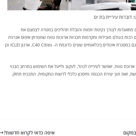
 דוברות עיריית בת ים
לם מתאגדות לצורך נקיטת יוזמות והובלת תהליכים במטרה לצמצם את
בות בעולם מובילות ומקדמות תכניות ארוכות טווח שמטרתן איפוס אנרגיה
ם במסגרת איגודים בינלאומיים שונים כדוגמת ה-
C40 Cities
, ארגון
ICLEI
וכן
ארוכת טווח, יאפשר לעירייה לנהל, לעקוב ולייעל את השימוש במרחב הבנוי
שת, זאת תוך יצירת הכנסה וחיסכון כלכלי לרשות המקומית. התכנית תחזק
במקום
איפה כדאי לקרוא חדשות?