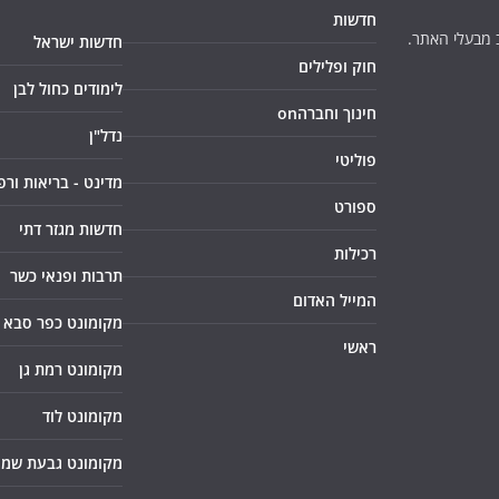
חדשות
 מבעלי האתר.
חדשות ישראל
חוק ופלילים
לימודים כחול לבן
חינוך וחברהon
נדל"ן
פוליטי
מדינט - בריאות ורפ
ספורט
חדשות מגזר דתי
רכילות
תרבות ופנאי כשר
המייל האדום
מקומונט כפר סבא
ראשי
מקומונט רמת גן
מקומונט לוד
מקומונט גבעת שמו