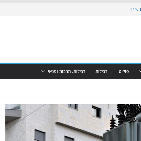
שינוי
בוש את הגינות: מאות משפחות השתתפו
: מופע המזרקות חוזר לבת-ים
הקרנת גמר המונדיאל בטרמינל עיצוב בבת-ים
ם: חוף הריביירה הופך למרחב בטוח בשעות
פוליטי
רכילות
רכילות, תרבות ופנאי