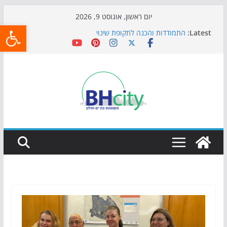
Skip
יום ראשון, אוגוסט 9, 2026
פתח
to
Latest:
התמודדות והכנה לתקופת שינוי
content
אי ההרפתקאות ממשיך לכבוש את הגינות: מאות משפחות
השתתפו באירוע הקיץ בגן הי"א
חגיגות המאה מגיעות לחוף: מופע המזרקות חוזר לבת-ים
כדורגל באווירה מיוחדת: הקרנת גמר המונדיאל בטרמינל
עיצוב בבת-ים
הקיץ של בני הנוער בבת־ים: חוף הריביירה הופך למרחב
בטוח בשעות הערב