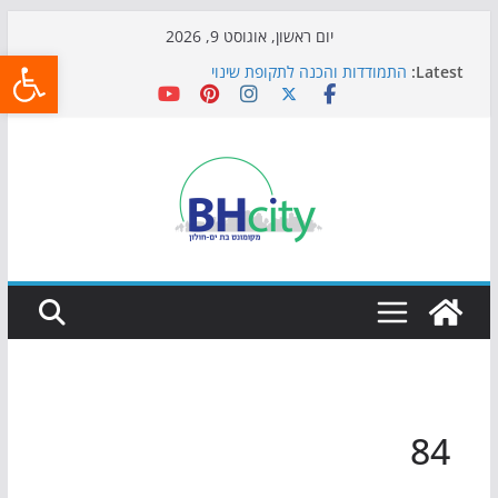
Skip
יום ראשון, אוגוסט 9, 2026
פתח
to
Latest:
התמודדות והכנה לתקופת שינוי
content
אי ההרפתקאות ממשיך לכבוש את הגינות: מאות משפחות
השתתפו באירוע הקיץ בגן הי"א
חגיגות המאה מגיעות לחוף: מופע המזרקות חוזר לבת-ים
כדורגל באווירה מיוחדת: הקרנת גמר המונדיאל בטרמינל
עיצוב בבת-ים
הקיץ של בני הנוער בבת־ים: חוף הריביירה הופך למרחב
בטוח בשעות הערב
84