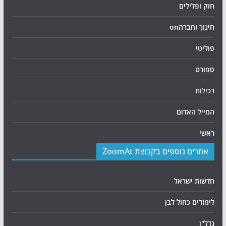
חוק ופלילים
חינוך וחברהon
פוליטי
ספורט
רכילות
המייל האדום
ראשי
אתרים נוספים בקבוצת ZoomAt
חדשות ישראל
לימודים כחול לבן
נדל"ן