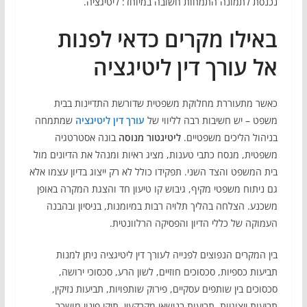
נכנסת לתמונה התמחות חשובה במיוחד: ליטיגציה.
באילו מקרים כדאי לפנות
אל עורך דין ליטיגציה
כאשר מתעוררת מחלוקת משפטית שדורשת התדיינות בבית
משפט – יש חשיבות רבה לליווי של
עורך דין ליטיגציה
שמתמחה
בניהול הליכים משפטיים.
ליטיגטור
מנוסה
בונה אסטרטגיה
משפטית, מנסח כתבי טענות, מציג ראיות ומנהל את הדיונים מול
בית המשפט והצד השני. תפקידו כולל לא רק ייצוג בדיון עצמו אלא
גם ניתוח משפטי מקיף, גיבוש קו טיעון חד והצגת המקרה באופן
משכנע. הצלחה בהליך תלויה רבות במיומנות, בניסיון ובהבנה
העמוקה של כללי הדיון והפסיקה הרלוונטית.
בין המקרים הנפוצים לפנייה לעורך דין ליטיגציה ניתן למנות
תביעות כספיות, סכסוכים חוזיים, לשון הרע, סכסוכי ירושה,
סכסוכים בין שותפים עסקיים, פירוק שותפויות, תביעות נזיקין,
תביעות ייצוגיות, תביעות בנושאי מקרקעין, תיקי פינוי מושכר,