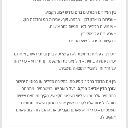
בין המקרים הבולטים בהם נדרש ייצוג מקצועי:
▪ עבירות צווארון לבן – מרמה, זיוף, עבירות מס והלבנת הון;
▪ שימועים פליליים לפני הגשת כתב אישום;
▪ ערעורים על פסקי דין;
▪ בקשות חנינה לנשיא המדינה.
ליטיגציה פלילית מחייבת לא רק שליטה בדין ובדיני ראיות, אלא גם
יכולת עמידה בחזית – מול מערכת המשפט, תחת לחץ – כדי להגן
על הלקוח ולהוביל לתוצאה מיטבית.
בין אם מדובר בהליך ליטיגציה, בחקירה פלילית או בסוגיות ירושה –
עורך הדין אליאב פנקס
,
בעל תואר שני במשפטים, מתמחה
בתחומים אלה ומציע ליווי משפטי מקצועי, מקיף ומותאם אישית.
מומלץ לפנות אליו לקבלת ייעוץ אישי במגוון נושאים ותחומים
משפטיים – כדי לוודא שאתם מקבלים את ההגנה והייצוג שאתם
זקוקים לו
.