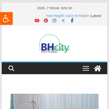
Skip
יום שישי, אוגוסט 7, 2026
פתח
to
Latest:
התמודדות והכנה לתקופת שינוי
content
אי ההרפתקאות ממשיך לכבוש את הגינות: מאות משפחות
השתתפו באירוע הקיץ בגן הי"א
חגיגות המאה מגיעות לחוף: מופע המזרקות חוזר לבת-ים
כדורגל באווירה מיוחדת: הקרנת גמר המונדיאל בטרמינל
עיצוב בבת-ים
הקיץ של בני הנוער בבת־ים: חוף הריביירה הופך למרחב
בטוח בשעות הערב