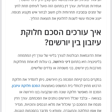
ועתירות מנהליות. עורך דין בתחום הזה פועל לעיתים תחת לחץ
של זמנים ובסביבה תחרותית ולכן חשוב לבחור איש מקצוע מנוסה.
ייצוג איכותי עשוי לשנות לחלוטין את תוצאות ההליך.
איך עורכים הסכם חלוקת
עיזבון בין יורשים
?
אחת הדוגמאות הבולטות לצורך בליווי של עורך דין המתמחה
בליטיגציה היא בתחום
דיני הירושה
, בו עולות לא אחת מחלוקות
מורכבות בין יורשים, בני משפחה או צדדים שלישיים.
במקרים בהם קיימת הסכמה בין היורשים, ניתן להסדיר את חלוקת
הרכוש מחוץ לכותלי בית המשפט באמצעות
הסכם חלוקת עיזבון
.
הסכם זה מאפשר חלוקה שונה מזו שנקבעה בצו הירושה או
בצוואה – ובלבד שכלל היורשים נותנים את הסכמתם. עורך הדין
מנסח את ההסכם כך שיכלול את מלוא הנכסים והזכויות, מגדיר
את אופן החלוקה וההעברה, ומוודא כי מדובר בהסכמות הוגנות,