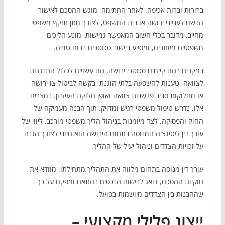
ברורות וברות אכיפה. לאחר החתימה, מוגש ההסכם לאישור
הרשם לענייני ירושה או בית המשפט, לצורך מתן תוקף משפטי
מחייב. מדובר בכלי חשוב המאפשר גמישות, מונע הליכים
משפטיים מיותרים, ומסייע ביישוב סכסוכים ברוח טובה.
במקרים בהם קיימים סכסוכי ירושה, הם עשויים לכלול התנגדות
לצוואה, טענות להשפעה בלתי הוגנת, בקשה לביטול צו ירושה,
או מחלוקות סביב פרשנות צוואה ואופן חלוקת העיזבון. במצבים
אלו, נדרש טיפול משפטי רגיש ומדויק, תוך הבנה מעמיקה של
החוק והפסיקה, לצד מיומנות בניהול הליך משפטי מורכב. ליווי של
עורך דין ליטיגציה המנוסה בתחום הירושה הוא חיוני לצורך הגנה
על זכויות הצדדים וניהול יעיל של ההליך.
עורך דין מנוסה בתחום מלווה את התהליך מתחילתו, מוודא את
חוקיות ההסכם, דואג לרישום הנכסים בהתאם ומפקח על כך
שההבנות בין הצדדים מיושמות בפועל.
ייצוג פלילי מקצועי –