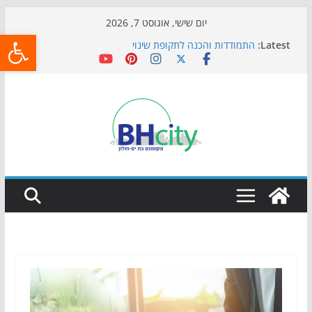
Skip
יום שישי, אוגוסט 7, 2026
פתח
to
Latest:
התמודדות והכנה לתקופת שינוי
content
אי ההרפתקאות ממשיך לכבוש את הגינות: מאות משפחות
השתתפו באירוע הקיץ בגן הי"א
חגיגות המאה מגיעות לחוף: מופע המזרקות חוזר לבת-ים
כדורגל באווירה מיוחדת: הקרנת גמר המונדיאל בטרמינל
עיצוב בבת-ים
הקיץ של בני הנוער בבת־ים: חוף הריביירה הופך למרחב
בטוח בשעות הערב