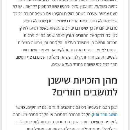
לחיות בישראל, זהו עניין גדול ומרגש שיש להתכונן לקראתו. יש לא
מעט אנשים שעברו כשהם רווקים והקימו את משפחתם בחו"ל כך
שילדיהם לא מכירים את החיים בישראל ויתכן שגם לא ממש
מדברים עברית כך שיש דברים רבים לעשות כאשר תגיעו לארץ.
לכן, כדי להקל על החוזרים לארץ לאחר שנים בחו"ל ניתנות
הטבות וזכויות הן ממשרד העלייה והקליטה והן מרשות המיסים
וביטוח לאומי. ברשות המיסים מחלקים את מעמד תושב חוזר
לשניים: תושב חוזר ותיק למי ששהה מעל 10 שנים ברצף ותושב
חוזר רגיל למי ששהה בחו"ל מעל 6 שנים.
מהן הזכויות שישנן
לתושבים חוזרים?
ישנן הטבות בענייני מס גם לתושבים חוזרים וגם לוותיקים, כאשר
תושב חוזר ותיק
מקבל הרחבה בהטבות או מקבל הטבה משותפת
לתקופה ממושכת יותר. ישנן גם הטבות הניתנות לוותיקים בלבד.
כך למשל, פטור מגילוי ודיווח על הכנסות והון מחו"ל ניתן